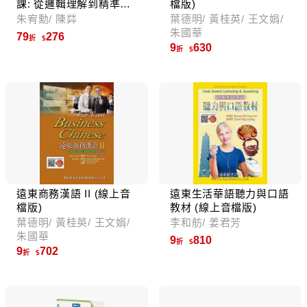
課: 從邏輯理解到精準表
檔版)
達, 考試力、學習力一本
朱宥勳/ 陳茻
葉德明/ 黃桂英/ 王文娟/
提升
朱國華
79
276
折
9
630
折
遠東商務漢語 II (線上音
遠東生活華語聽力與口語
檔版)
教材 (線上音檔版)
葉德明/ 黃桂英/ 王文娟/
李和舫/ 姜君芳
朱國華
9
810
折
9
702
折