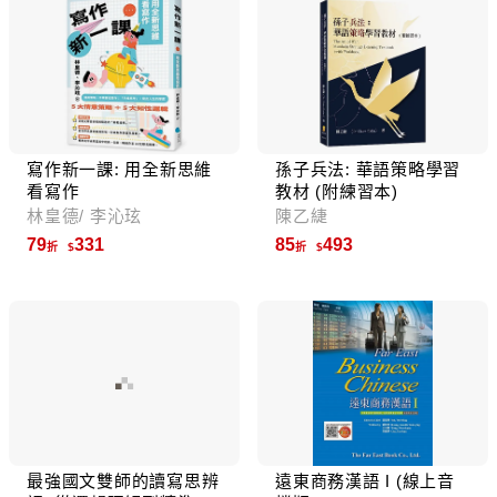
寫作新一課: 用全新思維
孫子兵法: 華語策略學習
看寫作
教材 (附練習本)
林皇德/ 李沁玹
陳乙緁
79
331
85
493
折
折
最強國文雙師的讀寫思辨
遠東商務漢語 I (線上音