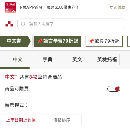
下載APP首登，現領$100優惠券！
立即體驗
輕小說79折起
📌語言學習79折起
📌飲食79折起
中文書
中文
字典
英文
英檢托福
“中文”
共有
842
筆符合商品
商品可購買
顯示模式：
上市日期
近到遠
價格
排序