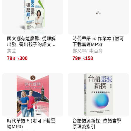
國文哪有這麼難: 從理解
時代華語 5: 作業本 (附可
出發, 養出孩子的語文實
下載雲端MP3)
力
詹芸
鄭又寧/ 李百育
79
300
79
158
折
折
時代華語 5 (附可下載雲
台語語源新探: 依語言學
端MP3)
原理為指引