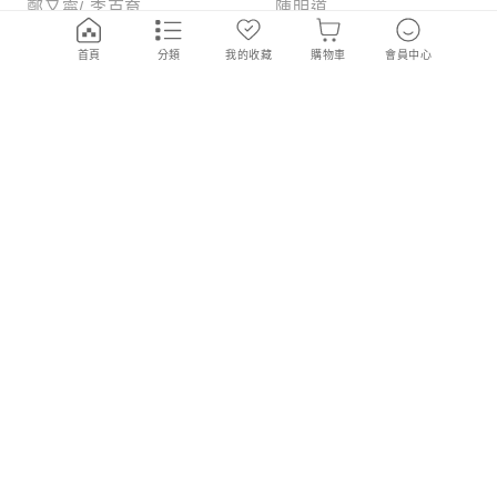
鄭又寧/ 李百育
陳明道
79
853
79
284
折
折
首頁
分類
我的收藏
購物車
會員中心
歷史文化專業華語教學:
臺灣的客家話
場域創新、教材設計與
CLIL實踐
杜昭玫/ 主編
羅肇錦
85
425
79
355
折
折