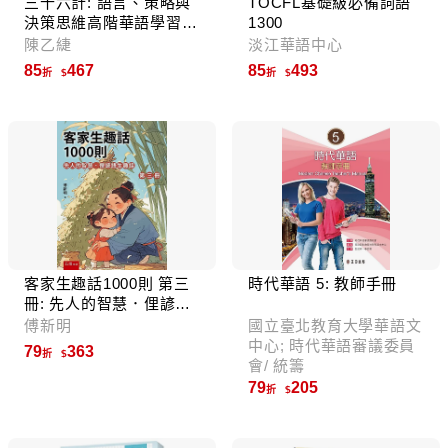
三十六計: 語言、策略與
TOCFL基礎級必備詞語
決策思維高階華語學習教
1300
材 (附教師手冊)
陳乙緁
淡江華語中心
85
467
85
493
折
折
客家生趣話1000則 第三
時代華語 5: 教師手冊
冊: 先人的智慧．俚諺語
生趣話
傅新明
國立臺北教育大學華語文
中心; 時代華語審議委員
79
363
折
會/ 統籌
79
205
折