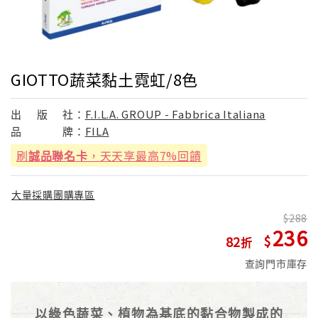
GIOTTO蔬菜黏土霓虹/8色
出
版
社：
F.I.L.A. GROUP - Fabbrica Italiana
品
牌：
FILA
刷
誠品聯名卡
，天天享最高7%回饋
大量採購團購專區
288
236
82
查詢門市庫存
以綠色蔬菜、植物為基底的黏合物製成的