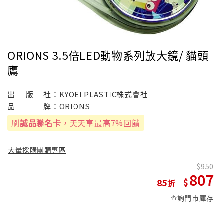
ORIONS 3.5倍LED動物系列放大鏡/ 貓頭
鷹
出
版
社：
KYOEI PLASTIC株式會社
品
牌：
ORIONS
刷
誠品聯名卡
，天天享最高7%回饋
大量採購團購專區
950
807
85
查詢門市庫存