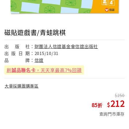
磁貼遊戲書/青蛙跳棋
出
版
社：
財團法人信誼基金會信誼出版社
出
版
日
期：
2015/10/31
品
牌：
信誼
刷
誠品聯名卡
，天天享最高7%回饋
大量採購團購專區
250
212
85
查詢門市庫存