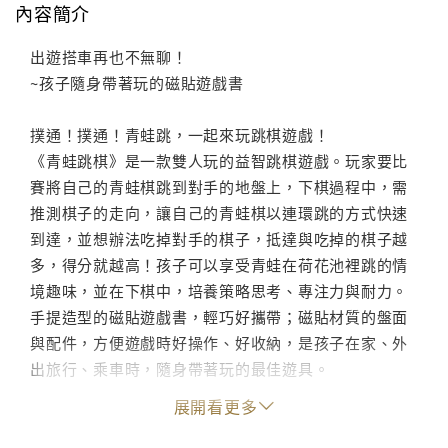
內容簡介
出遊搭車再也不無聊！
~孩子隨身帶著玩的磁貼遊戲書
撲通！撲通！青蛙跳，一起來玩跳棋遊戲！
《青蛙跳棋》是一款雙人玩的益智跳棋遊戲。玩家要比
賽將自己的青蛙棋跳到對手的地盤上，下棋過程中，需
推測棋子的走向，讓自己的青蛙棋以連環跳的方式快速
到達，並想辦法吃掉對手的棋子，抵達與吃掉的棋子越
多，得分就越高！孩子可以享受青蛙在荷花池裡跳的情
境趣味，並在下棋中，培養策略思考、專注力與耐力。
手提造型的磁貼遊戲書，輕巧好攜帶；磁貼材質的盤面
與配件，方便遊戲時好操作、好收納，是孩子在家、外
出旅行、乘車時，隨身帶著玩的最佳遊具。
展開看更多
產品特色：
手提包造型設計，輕巧好提，隨時隨地就能打開來玩。