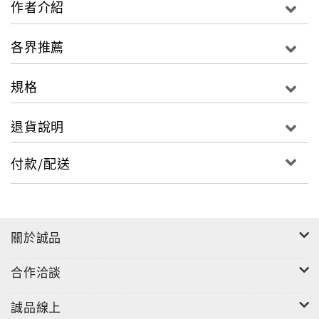
作者介紹
底盤和配件使用軟磁鐵材質，方便遊戲的操作與收納。
遊戲多元，兼具益智與趣味性，滿足孩子愛玩的選擇。
各界推薦
可以自己玩或雙人玩，陪伴孩子度過歡樂的桌遊時光。
規格
遊戲玩法影片：
https://youtu.be/jKRkuy0RqWo
退貨說明
付款/配送
關於誠品
合作洽談
誠品線上