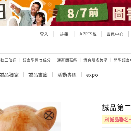
登入
APP下載
會員中心
註冊
點數三倍送
語言學習ㄅ級分
迎新開鞋祭
清爽肌膚美學
開學語言
誠品獨家
誠品畫廊
活動專區
expo
誠品第二
刷
誠品聯名