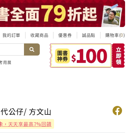
我的訂單
收藏商品
優惠券
誠品點
購物車(
)
0
考用展
代公仔/ 方文山
卡
，天天享最高7%回饋