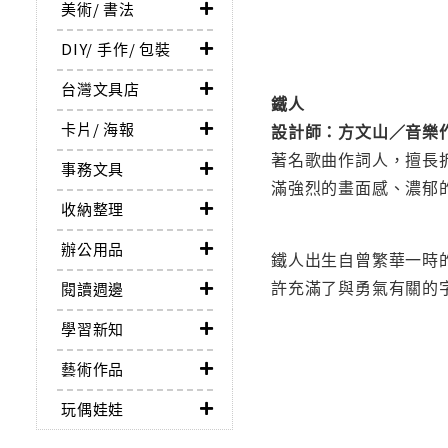
美術/ 書法
DIY/ 手作/ 包裝
台灣文具店
鐵人
卡片/ 海報
設計師：方文山／音樂
著名歌曲作詞人，擅長
事務文具
滿強烈的畫面感、濃郁
收納整理
辦公用品
鐵人出生自曾繁華一時
許充滿了與勇氣有關的
閱讀週邊
學習新知
藝術作品
玩偶娃娃