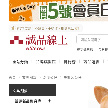
防詐3要訣：不聽信、不操作、掛斷電話
(詳)
禮享偶爸節
今日
全站分類
品牌旗艦館
排行榜
誠品選書
首頁
文具潮藝
潮流公仔
設計師公仔
文具潮藝
話題新品到貨專區➤