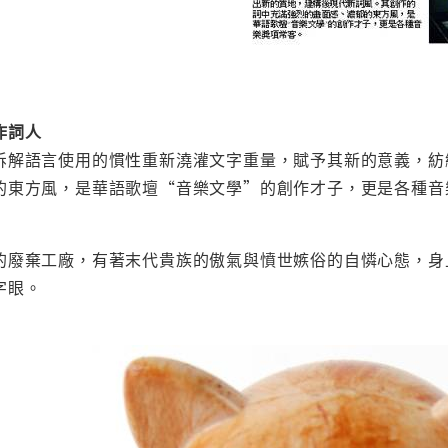
作詞人
拆解語言使用的慣性重新澆灌文字重量，賦予其新的意義，紡
的東方風，是華語歌壇“音樂文學”的創作才子，更是各種音
的廢棄工廠，有著末代貴族的傲氣與憤世嫉俗的自憐心態，身
字眼。