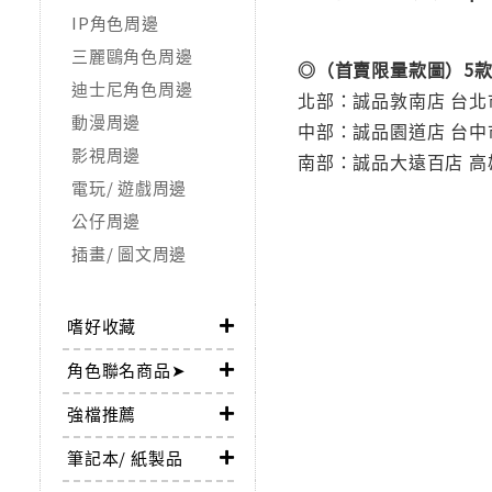
IP角色周邊
三麗鷗角色周邊
◎（首賣限量款圖）5款
迪士尼角色周邊
北部：誠品敦南店 台北市敦化
動漫周邊
中部：誠品園道店 台中市西區
影視周邊
南部：誠品大遠百店 高雄市
電玩/ 遊戲周邊
公仔周邊
插畫/ 圖文周邊
嗜好收藏
角色聯名商品➤
強檔推薦
筆記本/ 紙製品