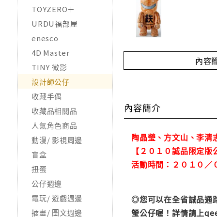
TOYZERO＋
URDU福部屋
enesco
4D Master
內容
TINY 微影
設計師公仔
收藏手偶
內容簡介
收藏品相關品
人氣角色商品
陶晶瑩、方文山、李清志、王
動漫/ 影視周邊
【２０１０誠品限定版
盲盒
活動時間：２０１０／
扭蛋
公仔週邊
電玩/ 遊戲週邊
◎您可以在全省誠品通路
瑩公仔喔！詳情請上qee.e
插畫/ 圖文週邊