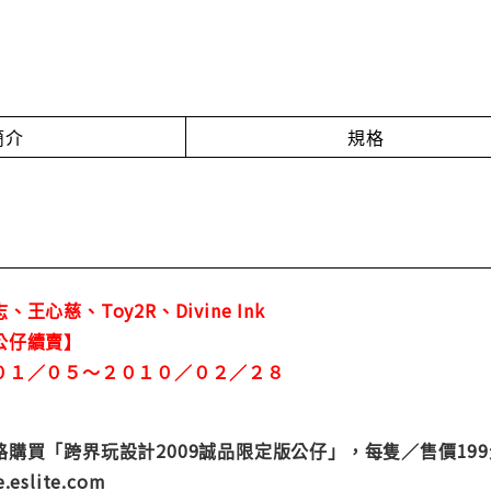
簡介
規格
心慈、Toy2R、Divine Ink
公仔續賣】
０１／０５～２０１０／０２／２８
購買「跨界玩設計2009誠品限定版公仔」，每隻／售價19
slite.com