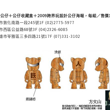
公仔＋公仔收藏盒＋2009跨界玩設計公仔海報，每組／售價1
南路一段245號1F (02)2775-5977
公益路68號3F (04)2326-6085
苓雅區三多四路21號17F (07)331-3102