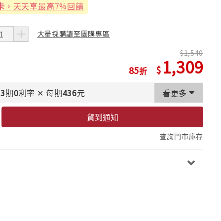
卡
，天天享最高7%回饋
大量採購請至團購專區
1,540
1,309
85
3
期
0
利率
✕
每期
436
元
看更多
貨到通知
查詢門市庫存