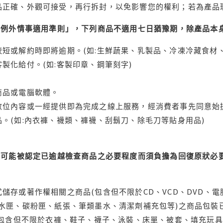
品正確、外觀可接受，再行拆封，以免影響您的權利；若為產品
理例外情事適用準則」，下列商品不適用七日猶豫期，除產品本
短或解約時即將逾期。(如:生鮮蔬果、乳製品、冷凍冷藏食材、
製化給付。(如:客製印章、鋼筆刻字)
商品或電腦軟體。
位內容或一經提供即為完成之線上服務，經消費者事先同意始提
。(如:內衣褲、襪類、褲襪、刮鬍刀、除毛刀等貼身用品)
可能被認定已逾越檢查商品之必要程度而須負擔為回復原狀必要
儲存或著作權相關之商品(包含但不限於CD、VCD、DVD、電
水匣、碳粉匣、紙張、筆類墨水、清潔劑補充包等)之商品包裝已
(包含但不限於衣褲、鞋子、襪子、泳裝、床單、被套、填充玩具