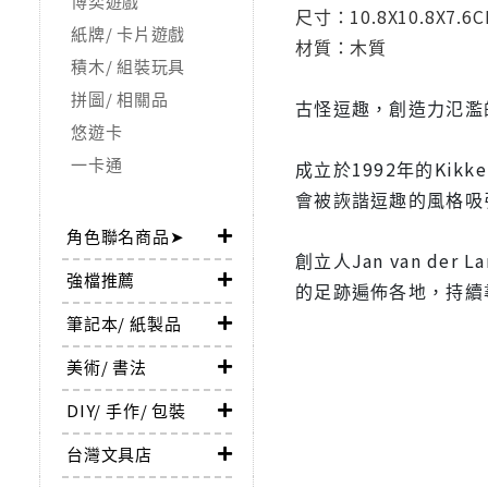
博奕遊戲
尺寸：10.8X10.8X7.6C
紙牌/ 卡片遊戲
材質：木質
積木/ 組裝玩具
拼圖/ 相關品
古怪逗趣，創造力氾濫的K
悠遊卡
一卡通
成立於1992年的Kik
會被詼諧逗趣的風格吸引，
角色聯名商品➤
創立人Jan van 
強檔推薦
的足跡遍佈各地，持續
筆記本/ 紙製品
美術/ 書法
DIY/ 手作/ 包裝
台灣文具店