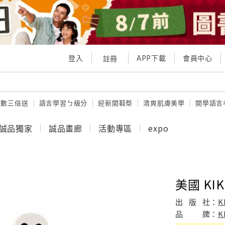
登入
APP下載
會員中心
註冊
點數三倍送
語言學習ㄅ級分
迎新開鞋祭
清爽肌膚美學
開學語言
誠品獨家
誠品畫廊
活動專區
expo
美國 KI
出
版
社：
K
品
牌：
K