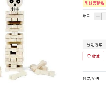
刷
誠品聯名
數量
分期
方案
收藏
付款/配送