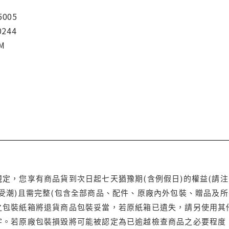
5005
0244
CM
定，您享有商品貨到次日起七天猶豫期(含例假日)的權益(請
受潮)且需完整(包含全部商品、配件、原廠內外包裝、贈品及所
之包裝紙箱將退貨商品包裝妥當，若原紙箱已遺失，請另使用其
字。若原廠包裝損毀將可能被認定為已逾越檢查商品之必要程度，