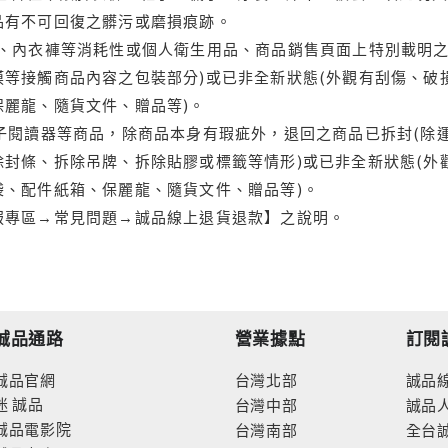
品有不可回復之髒污或磨損痕跡。
品、內衣褲等消耗性或個人衛生用品、商品銷售頁面上特別載明之
等接觸商品內容之包裝部分)或已非全新狀態(外觀有刮傷、破
保麗龍、隨貨文件、贈品等)。
電子閱讀器等商品，除商品本身有瑕疵外，退回之商品已拆封(除
封條、拆除吊牌、拆除貼膠或標籤等情形)或已非全新狀態(外
袋、配件紙箱、保麗龍、隨貨文件、贈品等)。
服專區→常見問題→誠品線上退貨退款】之說明。
誠品通路
營業據點
訂閱
誠品官網
台灣北部
誠品
迷
誠品
台灣中部
誠品
誠品電影院
台灣南部
全台