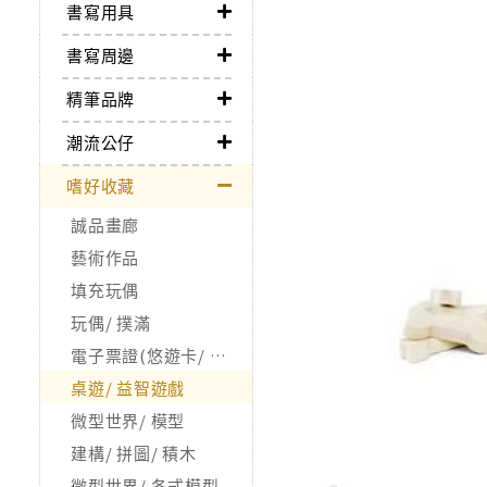
書寫用具
書寫周邊
精筆品牌
潮流公仔
嗜好收藏
誠品畫廊
藝術作品
填充玩偶
玩偶/ 撲滿
電子票證(悠遊卡/ 一卡通/ icash)
桌遊/ 益智遊戲
微型世界/ 模型
建構/ 拼圖/ 積木
微型世界/ 各式模型