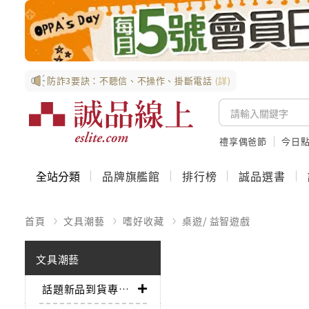
防詐3要訣：不聽信、不操作、掛斷電話
(詳)
禮享偶爸節
今日
全站分類
品牌旗艦館
排行榜
誠品選書
首頁
文具潮藝
嗜好收藏
桌遊/ 益智遊戲
文具潮藝
話題新品到貨專區➤