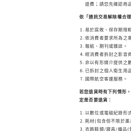
退費；請您先確認商
依「通訊交易解除權合
易於腐敗、保存期限較
依消費者要求所為之客
報紙、期刊或雜誌。
經消費者拆封之影音
非以有形媒介提供之數
已拆封之個人衛生用品
國際航空客運服務。
若您退貨時有下列情形，
定是否要退貨：
以數位或電磁紀錄形式
耗材(包含但不限於墨
衣飾鞋類/寢具/織品