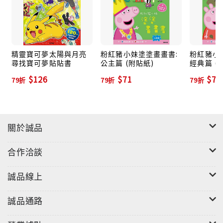
精靈寶可夢太陽與月亮
粉紅豬小妹塗塗畫畫書:
粉紅豬小
尋找寶可夢貼貼書
公主篇 (附貼紙)
經典篇 (
$126
$71
$71
79折
79折
79折
關於誠品
合作洽談
誠品線上
誠品通路