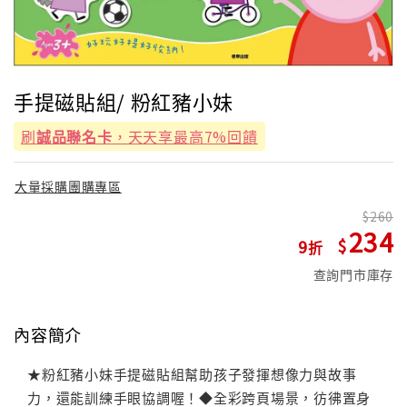
手提磁貼組/ 粉紅豬小妹
刷
誠品聯名卡
，天天享最高7%回饋
大量採購團購專區
260
234
9
查詢門市庫存
內容簡介
★粉紅豬小妹手提磁貼組幫助孩子發揮想像力與故事
力，還能訓練手眼協調喔！◆全彩跨頁場景，彷彿置身