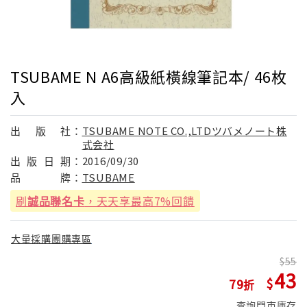
TSUBAME N A6高級紙橫線筆記本/ 46枚
入
出
版
社：
TSUBAME NOTE CO.,LTDツバメノート株
式会社
出
版
日
期：
2016/09/30
品
牌：
TSUBAME
刷
誠品聯名卡
，天天享最高7%回饋
大量採購團購專區
55
43
79
查詢門市庫存