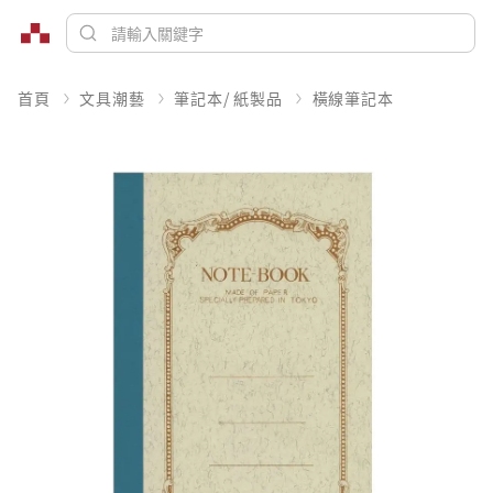
首頁
文具潮藝
筆記本/ 紙製品
橫線筆記本