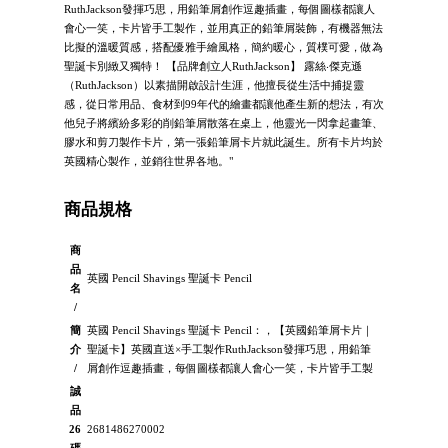
RuthJackson發揮巧思，用鉛筆屑創作逗趣插畫，每個圖樣都讓人
會心一笑，卡片皆手工製作，並用真正的鉛筆屑裝飾，有機器無法
比擬的溫暖質感，搭配優雅手繪風格，簡約暖心，質樸可愛，做為
聖誕卡別緻又獨特！ 【品牌創立人RuthJackson】 露絲‧傑克遜
（RuthJackson）以素描開啟設計生涯，他擅長從生活中捕捉靈
感，從日常用品、食材到99年代的繪畫都讓他產生新的想法，有次
他兒子將繽紛多彩的削鉛筆屑散落在桌上，他靈光一閃拿起畫筆、
膠水和剪刀製作卡片，第一張鉛筆屑卡片就此誕生。所有卡片均於
英國精心製作，並銷往世界各地。"
商品規格
商
品
英國 Pencil Shavings 聖誕卡 Pencil
名
/
簡
英國 Pencil Shavings 聖誕卡 Pencil：，【英國鉛筆屑卡片｜
介
聖誕卡】英國直送×手工製作RuthJackson發揮巧思，用鉛筆
/
屑創作逗趣插畫，每個圖樣都讓人會心一笑，卡片皆手工製
誠
品
26
2681486270002