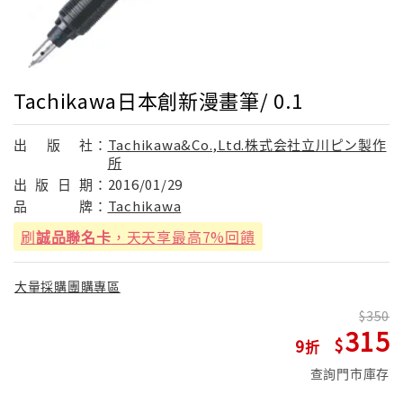
Tachikawa日本創新漫畫筆/ 0.1
出
版
社：
Tachikawa&Co.,Ltd.株式会社立川ピン製作
所
出
版
日
期：
2016/01/29
品
牌：
Tachikawa
刷
誠品聯名卡
，天天享最高7%回饋
大量採購團購專區
350
315
9
查詢門市庫存