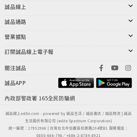
誠品線上
誠品通路
營業據點
握筆方式
訂閱誠品線上電子報
關注誠品
誠品APP
畫線比較
內政部警政署
165全民防騙網
誠品線上eslite.com - powered by 誠品生活 / 誠品書店 / 誠品物流 | 誠品
生活股份有限公司 (eslite Spectrum Corporation)
統一編號：27952966 | 台灣台北市信義區松德路204號B1 服務電話：
0800-666-798／+886-2-8789-8921