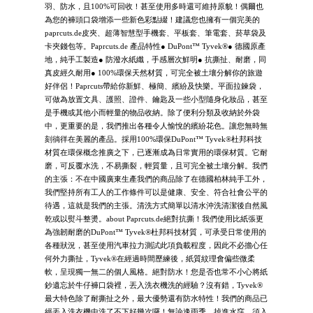
羽、防水，且100%可回收！甚至使用多時還可維持原貌！偶爾也
為您的褲頭口袋增添一些新色彩點綴！建議您也擁有一個完美的
paprcuts.de皮夾、超薄智慧型手機套、平板套、筆電套、菸草袋及
卡夾錢包等。Paprcuts.de 產品特性● DuPont™ Tyvek®● 德國原產
地，純手工製造● 防潑水紙纖，手感層次鮮明● 抗撕扯、耐磨，同
真皮經久耐用​● 100%環保天然材質，可完全被土壤分解你的旅遊
好伴侶！Paprcuts帶給你新鮮、極簡、繽紛及快樂。平面拉鍊袋，
可做為放置文具、護照、證件、鑰匙及一些小型隨身化妝品，甚至
是手機或其他小而輕量的物品收納。除了便利分類及收納於外袋
中，更重要的是，我們推出各種令人愉悅的繽紛花色。讓您無時無
刻徜徉在美麗的產品。採用100%環保DuPont™ Tyvek®杜邦科技
材質在環保概念推廣之下，已逐漸成為日常實用的環保材質。它耐
磨，可反覆水洗，不易撕裂，輕質量，且可完全被土壤分解。我們
的主張：不在中國廣東生產我們的商品除了在德國柏林純手工外，
我們堅持所有工人的工作條件可以是健康、安全、符合社會公平的
待遇，這就是我們的主張。清洗方式簡單以清水沖洗清潔後自然風
乾或以熨斗整燙。about Paprcuts.de絕對抗撕！我們使用比紙張更
為強韌耐磨的DuPont™ Tyvek®杜邦科技材質，可承受日常使用的
各種狀況，甚至使用汽車拉力測試此項負載程度，因此不必擔心任
何外力撕扯，Tyvek®在經過時間歷練後，紙質紋理會偏些微柔
軟，呈現獨一無二的個人風格。絕對防水！您是否也常不小心將紙
鈔遺忘於牛仔褲口袋裡，丟入洗衣機洗的經驗？沒有錯，Tyvek®
最大特色除了耐撕扯之外，最大優勢還有防水特性！我們的商品已
經丟入洗衣機中洗了不下好幾次囉！無論逢雨季、掉進水窪、須入