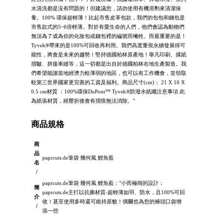
水清洗都是沒有問題的！但建議您，請勿使用有機溶劑來清潔保
養。100% 環保超輕薄！比起市售皮革包款，我們的包包和錢包是
市售款式的5~6倍輕薄。對於有愛生命的人們，他們會認為動物們
無須為了成為你的化妝包或錢包裡的編號而犧牲。而最重要的是！
Tyvek®帶來的是100%可回收再利用。我們高度重視永續發展得可
能性，將會是未來的趨勢！堅持德國柏林原產地！舉凡印刷、揉紙
摺皺、拼接車縫等，這一切都是出自於德國柏林在地生產製造。我
們希望能讓當地經濟力較薄弱的地區，也可以有工作機會，並領取
較第三世界國家更完善的工資及福利。商品尺寸(cm)： 21 X 10 X
0.5 cm材質 ：100%環保DuPont™ Tyvek®防潑水紙纖注意事項 此
為紙張材質，經壓折後會有摺痕無法消除。"
商品規格
商
品
paprcuts.de筆袋 幾何風 鯉魚藍
名
/
paprcuts.de筆袋 幾何風 鯉魚藍："小而極簡的設計：
簡
paprcuts.de主打以抗撕材質-超輕薄如羽、防水，且100%可回
介
收！甚至使用多時還可維持原貌！偶爾也為您的褲頭口袋增
/
添一些