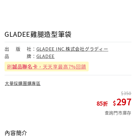
GLADEE雞腿造型筆袋
出
版
社：
GLADEE INC.株式会社グラディー
品
牌：
GLADEE
刷
誠品聯名卡
，天天享最高7%回饋
大量採購團購專區
350
297
85
查詢門市庫存
內容簡介