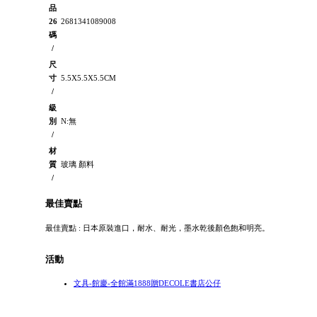
品
26
2681341089008
碼
/
尺
寸
5.5X5.5X5.5CM
/
級
別
N:無
/
材
質
玻璃 顏料
/
最佳賣點
最佳賣點 : 日本原裝進口，耐水、耐光，墨水乾後顏色飽和明亮。
活動
文具-館慶-全館滿1888贈DECOLE書店公仔