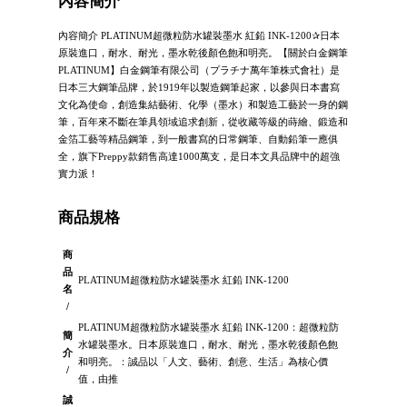
內容簡介
內容簡介 PLATINUM超微粒防水罐裝墨水 紅鉛 INK-1200✰日本
原裝進口，耐水、耐光，墨水乾後顏色飽和明亮。【關於白金鋼筆
PLATINUM】白金鋼筆有限公司（プラチナ萬年筆株式會社）是
日本三大鋼筆品牌，於1919年以製造鋼筆起家，以參與日本書寫
文化為使命，創造集結藝術、化學（墨水）和製造工藝於一身的鋼
筆，百年來不斷在筆具領域追求創新，從收藏等級的蒔繪、鍛造和
金箔工藝等精品鋼筆，到一般書寫的日常鋼筆、自動鉛筆一應俱
全，旗下Preppy款銷售高達1000萬支，是日本文具品牌中的超強
實力派！
商品規格
商
品
PLATINUM超微粒防水罐裝墨水 紅鉛 INK-1200
名
/
PLATINUM超微粒防水罐裝墨水 紅鉛 INK-1200：超微粒防
簡
水罐裝墨水。日本原裝進口，耐水、耐光，墨水乾後顏色飽
介
和明亮。：誠品以「人文、藝術、創意、生活」為核心價
/
值，由推
誠