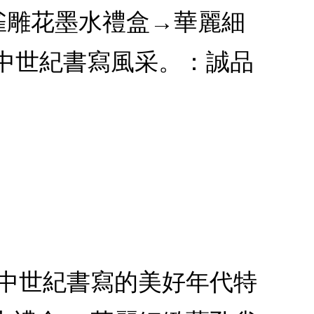
孔雀雕花墨水禮盒→華麗細
中世紀書寫風采。：誠品
度中世紀書寫的美好年代特