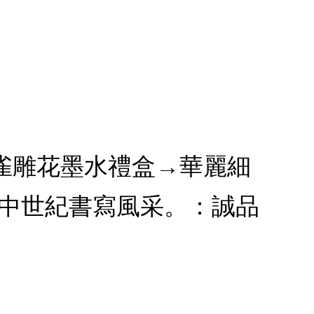
爵孔雀雕花墨水禮盒→華麗細
現中世紀書寫風采。：誠品