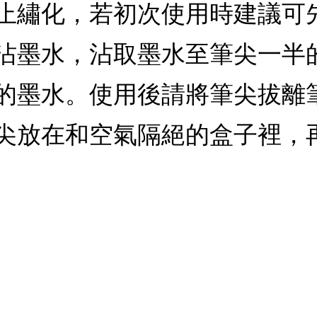
止繡化，若初次使用時建議可先
沾墨水，沾取墨水至筆尖一半
的墨水。使用後請將筆尖拔離
尖放在和空氣隔絕的盒子裡，