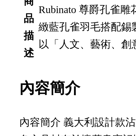
商
Rubinato 尊
品
緻藍孔雀羽毛搭配錫
描
以「人文、藝術、創
述
內容簡介
內容簡介 義大利設計款