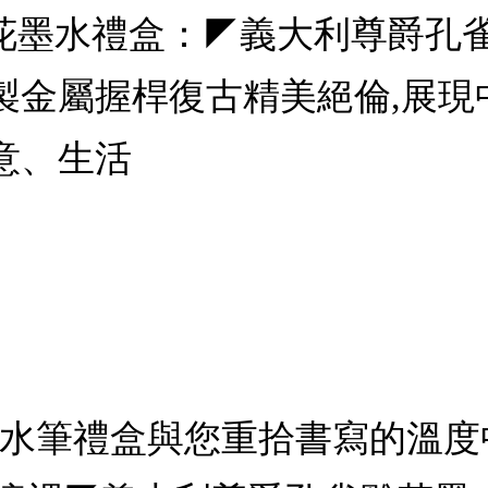
爵孔雀雕花墨水禮盒：◤義大利尊爵
製金屬握桿復古精美絕倫,展現
意、生活
沾水筆禮盒與您重拾書寫的溫