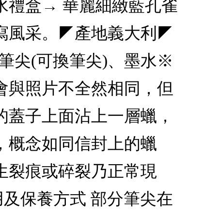
水禮盒→ 華麗細緻藍孔雀
寫風采。◤產地義大利◤
金屬筆尖(可換筆尖)、墨水※
會與照片不全然相同，但
的蓋子上面沾上一層蠟，
，概念如同信封上的蠟
生裂痕或碎裂乃正常現
m◤使用及保養方式 部分筆尖在