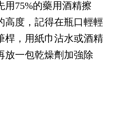
用75%的藥用酒精擦
的高度，記得在瓶口輕輕
筆桿，用紙巾沾水或酒精
再放一包乾燥劑加強除