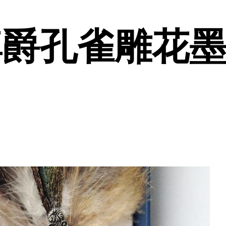
o 尊爵孔雀雕花墨