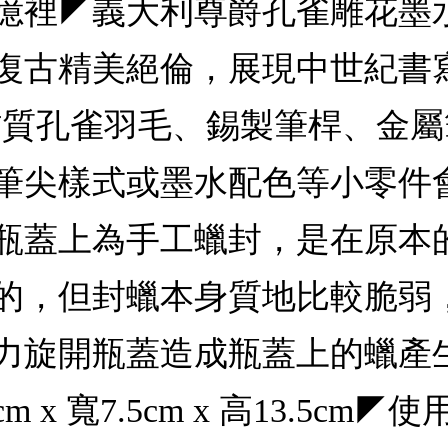
憶裡◤義大利尊爵孔雀雕花墨
復古精美絕倫，展現中世紀書
.r.l◤材質孔雀羽毛、錫製筆桿、
筆尖樣式或墨水配色等小零件
瓶蓋上為手工蠟封，是在原本
的，但封蠟本身質地比較脆弱
力旋開瓶蓋造成瓶蓋上的蠟產
x 寬7.5cm x 高13.5c