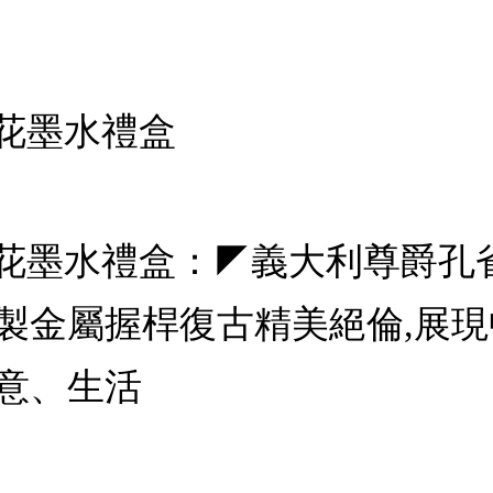
雀雕花墨水禮盒
爵孔雀雕花墨水禮盒：◤義大利尊
製金屬握桿復古精美絕倫,展
意、生活