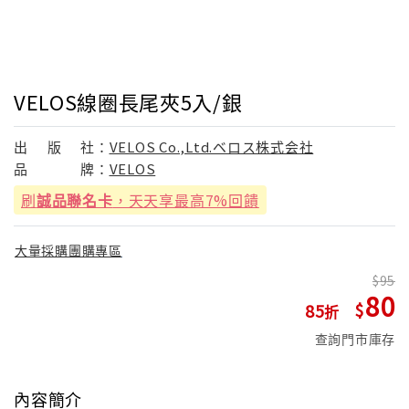
VELOS線圈長尾夾5入/銀
出
版
社：
VELOS Co.,Ltd.ベロス株式会社
品
牌：
VELOS
刷
誠品聯名卡
，天天享最高7%回饋
大量採購團購專區
95
80
85
查詢門市庫存
內容簡介