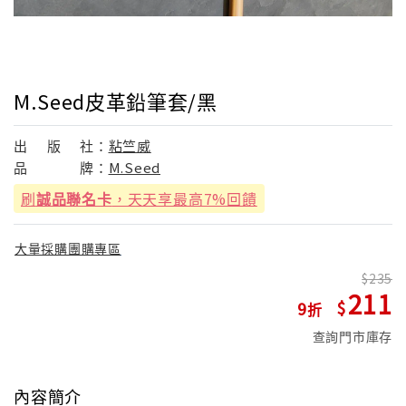
M.Seed皮革鉛筆套/黑
出
版
社：
粘竺威
品
牌：
M.Seed
刷
誠品聯名卡
，天天享最高7%回饋
大量採購團購專區
235
211
9
查詢門市庫存
內容簡介