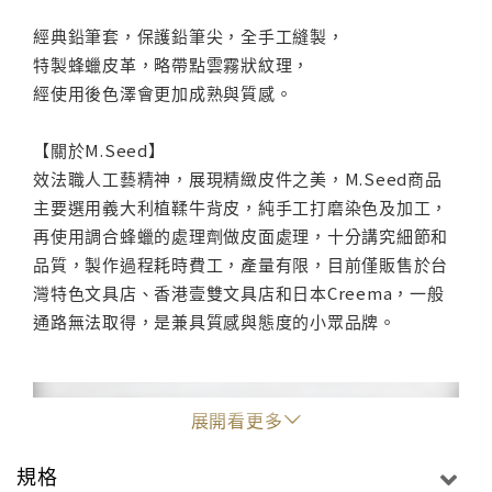
經典鉛筆套，保護鉛筆尖，全手工縫製，
特製蜂蠟皮革，略帶點雲霧狀紋理，
經使用後色澤會更加成熟與質感。
【關於M.Seed】
效法職人工藝精神，展現精緻皮件之美，M.Seed商品
主要選用義大利植鞣牛背皮，純手工打磨染色及加工，
再使用調合蜂蠟的處理劑做皮面處理，十分講究細節和
品質，製作過程耗時費工，產量有限，目前僅販售於台
灣特色文具店、香港壹雙文具店和日本Creema，一般
通路無法取得，是兼具質感與態度的小眾品牌。
展開看更多
規格