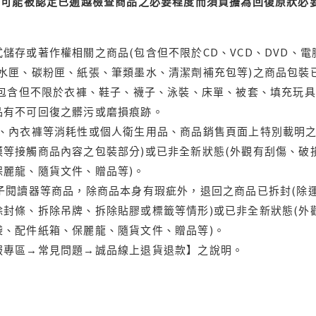
可能被認定已逾越檢查商品之必要程度而須負擔為回復原狀必要
儲存或著作權相關之商品(包含但不限於CD、VCD、DVD、電
水匣、碳粉匣、紙張、筆類墨水、清潔劑補充包等)之商品包裝已
(包含但不限於衣褲、鞋子、襪子、泳裝、床單、被套、填充玩具
品有不可回復之髒污或磨損痕跡。
品、內衣褲等消耗性或個人衛生用品、商品銷售頁面上特別載明之
等接觸商品內容之包裝部分)或已非全新狀態(外觀有刮傷、破
保麗龍、隨貨文件、贈品等)。
電子閱讀器等商品，除商品本身有瑕疵外，退回之商品已拆封(除
封條、拆除吊牌、拆除貼膠或標籤等情形)或已非全新狀態(外
袋、配件紙箱、保麗龍、隨貨文件、贈品等)。
服專區→常見問題→誠品線上退貨退款】之說明。