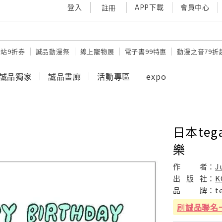
登入
APP下載
會員中心
註冊
站9折券
誠品動漫祭
線上寵物展
電子書99特惠
動漫之音79折
誠品獨家
誠品畫廊
活動專區
expo
日本tega
樂
作
者：
J
出
版
社：
K
品
牌：
t
刷
誠品聯名