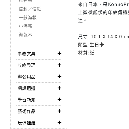
來自日本，是Konno
信封／信紙
上微微起伏的印紋傳遞
一般海報
注。
小海報
海報本
尺寸:
10.1 X 14 X 0 c
類型:生日卡
材質:紙
事務文具
收納整理
辦公用品
閱讀週邊
學習新知
藝術作品
玩偶娃娃