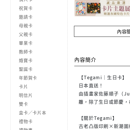
祝賀卡
邀請卡
母親卡
內容
父親卡
畢業卡
教師卡
內容簡介
婚寶卡
聖誕卡
【Tegami｜生日卡】
年節賀卡
日本直送！
卡片
由插畫家佐藤順子（J
明信片
離，除了生日或節慶，
雙卡
盒卡／卡片本
【關於Tegami】
禮物卡
古老凸版印刷×新潮圖
禮物書