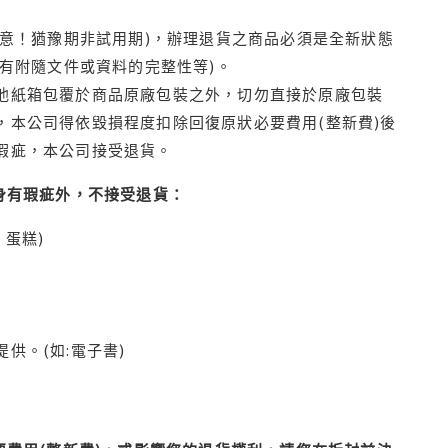
注意！猶豫期非試用期)，辦理退貨之商品必須是全新狀態
有附隨文件或資料的完整性等)。
他紙箱包覆於商品原廠包裝之外，切勿直接於原廠包裝
本公司得依毀損程度扣除回復原狀必要費用(整新費)後
瑕疵，本公司接受退貨。
身有瑕疵外，不接受退貨：
蛋糕)
供。(如:電子書)