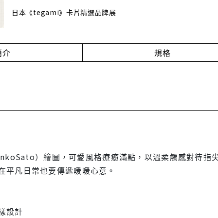
日本《tegami》卡片精選品牌展
簡介
規格
unkoSato）繪圖，可愛風格療癒滿點，以溫柔觸感對待
在平凡日常也要傳遞暖暖心意。
樣設計