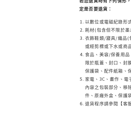
若您退貨時有下列情形，
定是否要退貨：
以數位或電磁紀錄形式
耗材(包含但不限於墨
衣飾鞋類/寢具/織品
或經剪標或下水或商
食品、美容/保養用
限於瓶蓋、封口、封膜
保護袋、配件紙箱、
家電、3C、畫作、
內容之包裝部分、移除
件、原廠外盒、保護
退貨程序請參閱【客