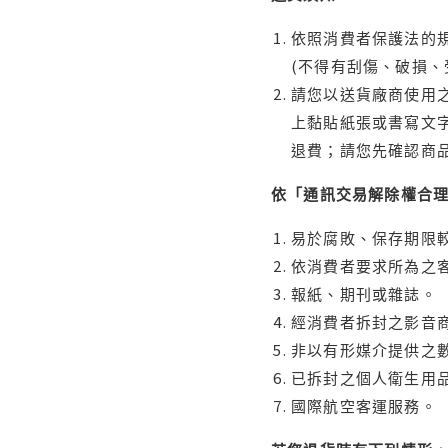
依照消費者保護法的規
(不得有刮傷、破損、
請您以送貨廠商使用
上黏貼紙張或書寫文
退費；請您先確認商
依「通訊交易解除權合
易於腐敗、保存期限較
依消費者要求所為之客
報紙、期刊或雜誌。
經消費者拆封之影音
非以有形媒介提供之數
已拆封之個人衛生用品
國際航空客運服務。