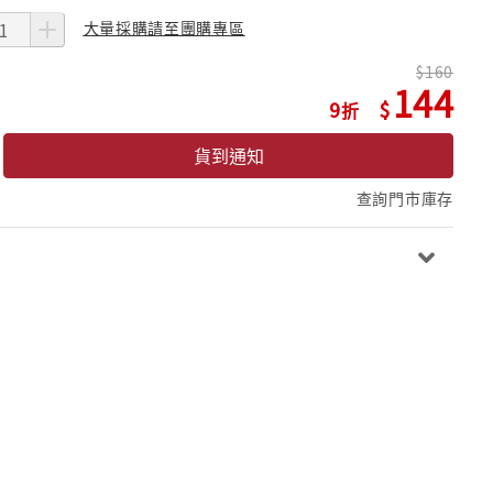
大量採購請至團購專區
160
144
9
貨到通知
查詢門市庫存