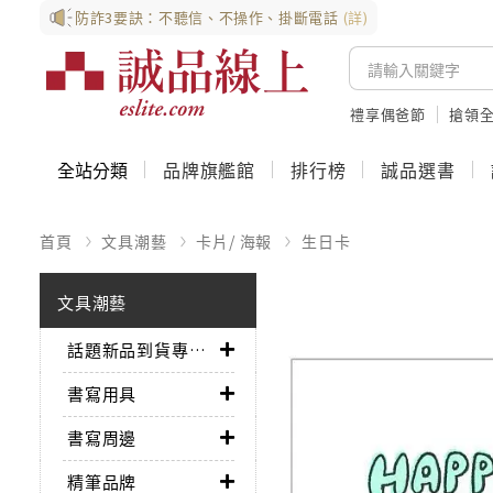
防詐3要訣：不聽信、不操作、掛斷電話
(詳)
禮享偶爸節
搶領全
全站分類
品牌旗艦館
排行榜
誠品選書
首頁
文具潮藝
卡片/ 海報
生日卡
文具潮藝
話題新品到貨專區➤
書寫用具
書寫周邊
精筆品牌