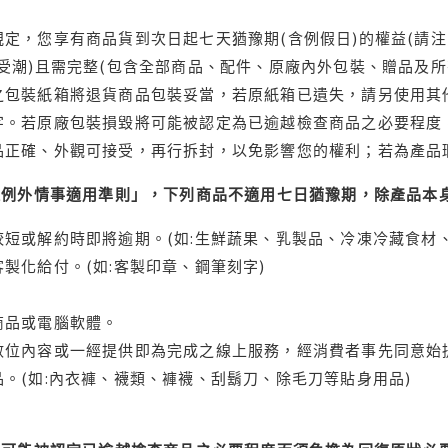
定，您享有商品貨到次日起七天猶豫期(含例假日)的權益(請
受潮)且需完整(包含全部商品、配件、原廠內外包裝、贈品及所
之包裝紙箱將退貨商品包裝妥當，若原紙箱已遺失，請另使用其
字。若原廠包裝損毀將可能被認定為已逾越檢查商品之必要程度，
品正確、外觀可接受，再行拆封，以免影響您的權利；若為產品
理例外情事適用準則」，下列商品不適用七日猶豫期，除產品本
短或解約時即將逾期。(如:生鮮蔬果、乳製品、冷凍冷藏食材、
製化給付。(如:客製印章、鋼筆刻字)
商品或電腦軟體。
位內容或一經提供即為完成之線上服務，經消費者事先同意始提
。(如:內衣褲、襪類、褲襪、刮鬍刀、除毛刀等貼身用品)