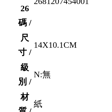
2681207454001
26
碼 /
尺
14X10.1CM
寸 /
級
N:無
別 /
材
紙
質 /