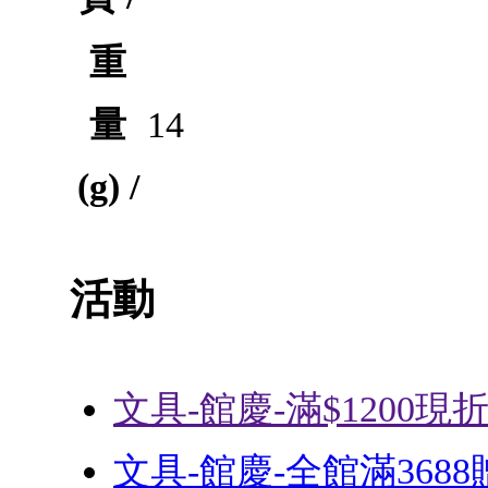
重
量
14
(g) /
活動
文具-館慶-滿$1200現折
文具-館慶-全館滿368