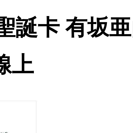
mi聖誕卡 有坂
品線上