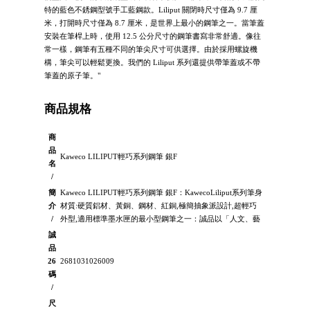
特的藍色不銹鋼型號手工藍鋼款。Liliput 關閉時尺寸僅為 9.7 厘
米，打開時尺寸僅為 8.7 厘米，是世界上最小的鋼筆之一。當筆蓋
安裝在筆桿上時，使用 12.5 公分尺寸的鋼筆書寫非常舒適。像往
常一樣，鋼筆有五種不同的筆尖尺寸可供選擇。由於採用螺旋機
構，筆尖可以輕鬆更換。我們的 Liliput 系列還提供帶筆蓋或不帶
筆蓋的原子筆。"
商品規格
商
品
Kaweco LILIPUT輕巧系列鋼筆 銀F
名
/
簡
Kaweco LILIPUT輕巧系列鋼筆 銀F：KawecoLiliput系列筆身
介
材質:硬質鋁材、黃銅、鋼材、紅銅,極簡抽象派設計,超輕巧
/
外型,適用標準墨水匣的最小型鋼筆之一：誠品以「人文、藝
誠
品
26
2681031026009
碼
/
尺