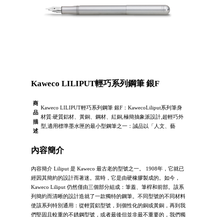
Kaweco LILIPUT輕巧系列鋼筆 銀F
商
Kaweco LILIPUT輕巧系列鋼筆 銀F：KawecoLiliput系列筆身
品
材質:硬質鋁材、黃銅、鋼材、紅銅,極簡抽象派設計,超輕巧外
描
型,適用標準墨水匣的最小型鋼筆之一：誠品以「人文、藝
述
內容簡介
內容簡介 Liliput 是 Kaweco 最古老的型號之一。 1908年，它就已
經因其簡約的設計而著迷。當時，它是由硬橡膠製成的。如今，
Kaweco Liliput 仍然僅由三個部分組成：筆蓋、筆桿和前部。該系
列簡約而清晰的設計造就了一款獨特的鋼筆。不同型號的不同材料
使該系列特別通用：從輕質鋁型號，到個性化的銅或黃銅，再到我
們堅固且較重的不銹鋼型號，或者最後但並非最不重要的，我們獨