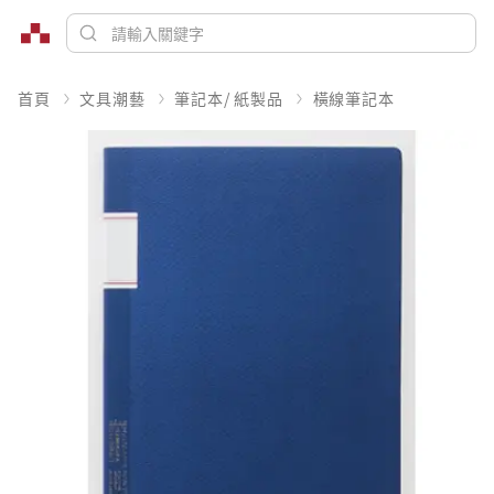
首頁
文具潮藝
筆記本/ 紙製品
橫線筆記本