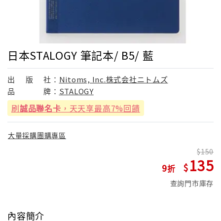
日本STALOGY 筆記本/ B5/ 藍
出
版
社：
Nitoms, Inc.株式会社ニトムズ
品
牌：
STALOGY
刷
誠品聯名卡
，天天享最高7%回饋
大量採購團購專區
150
135
9
查詢門市庫存
內容簡介