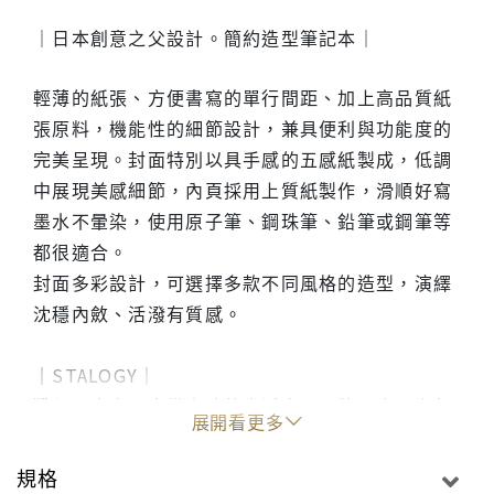
｜日本創意之父設計。簡約造型筆記本｜
輕薄的紙張、方便書寫的單行間距、加上高品質紙
張原料，機能性的細節設計，兼具便利與功能度的
完美呈現。封面特別以具手感的五感紙製成，低調
中展現美感細節，內頁採用上質紙製作，滑順好寫
墨水不暈染，使用原子筆、鋼珠筆、鉛筆或鋼筆等
都很適合。
封面多彩設計，可選擇多款不同風格的造型，演繹
沈穩內斂、活潑有質感。
｜STALOGY｜
獲得日本文具大賞青睞的生活文具品牌，由具多年
展開看更多
製造商經驗的日東公司與日本設計大師水野學共同
合作開發，品牌宗旨為提供創新、實用的辦公小道
規格