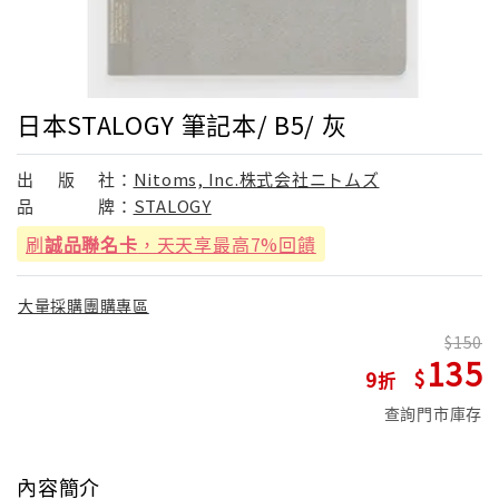
日本STALOGY 筆記本/ B5/ 灰
出
版
社：
Nitoms, Inc.株式会社ニトムズ
品
牌：
STALOGY
刷
誠品聯名卡
，天天享最高7%回饋
大量採購團購專區
150
135
9
查詢門市庫存
內容簡介