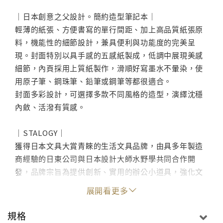
｜日本創意之父設計。簡約造型筆記本｜
輕薄的紙張、方便書寫的單行間距、加上高品質紙張原
料，機能性的細節設計，兼具便利與功能度的完美呈
現。封面特別以具手感的五感紙製成，低調中展現美感
細節，內頁採用上質紙製作，滑順好寫墨水不暈染，使
用原子筆、鋼珠筆、鉛筆或鋼筆等都很適合。
封面多彩設計，可選擇多款不同風格的造型，演繹沈穩
內斂、活潑有質感。
｜STALOGY｜
獲得日本文具大賞青睞的生活文具品牌，由具多年製造
商經驗的日東公司與日本設計大師水野學共同合作開
發，品牌宗旨為提供創新、實用的辦公小道具，強化文
具的標準，創造出設計與美觀、功能性兼具的商品，位
展開看更多
於代官山的門市深受日本人與遊客喜愛，店內也陳設各
式品牌商品，供大家選購、參觀。
規格