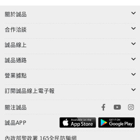
關於誠品
合作洽談
誠品線上
誠品通路
【關於UNI三菱】
UNI（三菱鉛筆）不斷完善和發展自身的技術，以創造
營業據點
劃時代的產品，為全世界人們的「寫作」做出貢獻，基
訂閱誠品線上電子報
於多年來在書寫工具的研究、開發、製造和銷售中積累
的專業知識，還研發了嶄新的材質及高人氣新商品，商
關注誠品
品具備舒適的書寫感、易用性和功能價值，受到眾多文
具愛好者的青睞。
誠品APP
內政部警政署
165全民防騙網