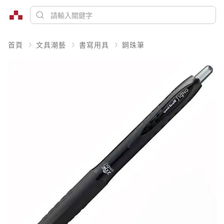
首頁
文具潮藝
書寫用具
鋼珠筆