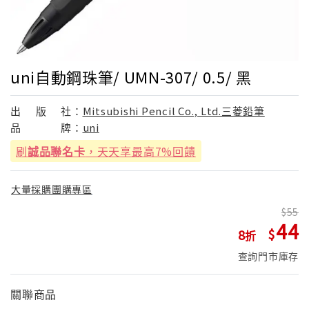
uni自動鋼珠筆/ UMN-307/ 0.5/ 黑
出
版
社：
Mitsubishi Pencil Co., Ltd.三菱鉛筆
品
牌：
uni
刷
誠品聯名卡
，天天享最高7%回饋
大量採購團購專區
55
44
8
查詢門市庫存
關聯商品