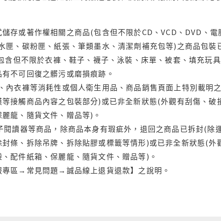
儲存或著作權相關之商品(包含但不限於CD、VCD、DVD、電
水匣、碳粉匣、紙張、筆類墨水、清潔劑補充包等)之商品包裝已
(包含但不限於衣褲、鞋子、襪子、泳裝、床單、被套、填充玩具
品有不可回復之髒污或磨損痕跡。
品、內衣褲等消耗性或個人衛生用品、商品銷售頁面上特別載明之
等接觸商品內容之包裝部分)或已非全新狀態(外觀有刮傷、破
保麗龍、隨貨文件、贈品等)。
電子閱讀器等商品，除商品本身有瑕疵外，退回之商品已拆封(除
封條、拆除吊牌、拆除貼膠或標籤等情形)或已非全新狀態(外
袋、配件紙箱、保麗龍、隨貨文件、贈品等)。
服專區→常見問題→誠品線上退貨退款】之說明。