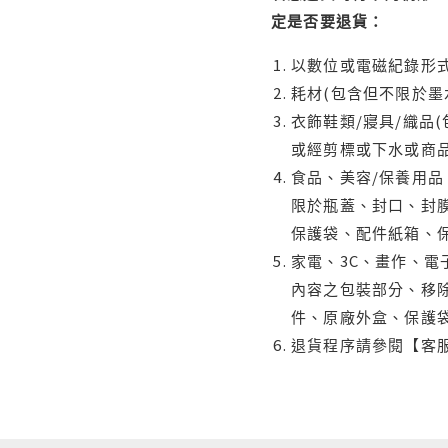
定是否要退貨：
以數位或電磁紀錄形式
耗材(包含但不限於墨
衣飾鞋類/寢具/織品
或經剪標或下水或商
食品、美容/保養用
限於瓶蓋、封口、封膜
保護袋、配件紙箱、
家電、3C、畫作、
內容之包裝部分、移除
件、原廠外盒、保護
退貨程序請參閱【客