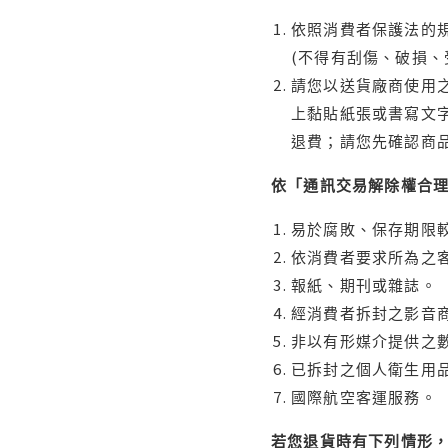
依照消費者保護法的規
(不得有刮傷、破損、
請您以送貨廠商使用
上黏貼紙張或書寫文
退費；請您先確認商
依「通訊交易解除權合
易於腐敗、保存期限較
依消費者要求所為之客
報紙、期刊或雜誌。
經消費者拆封之影音
非以有形媒介提供之數
已拆封之個人衛生用品
國際航空客運服務。
若您退貨時有下列情形，