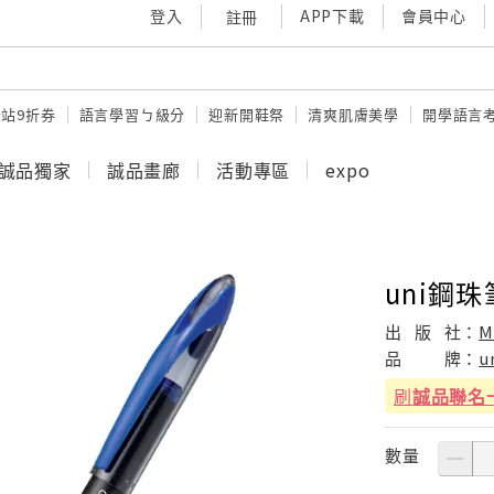
登入
APP下載
會員中心
註冊
站9折券
語言學習ㄅ級分
迎新開鞋祭
清爽肌膚美學
開學語言
誠品獨家
誠品畫廊
活動專區
expo
uni鋼珠筆
出
版
社：
M
品
牌：
u
刷
誠品聯名
數量