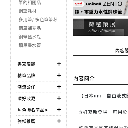
筆的相關品
鋼筆耗材
多用筆/ 多色筆筆芯
鋼筆補充品
鋼筆墨水瓶
鋼筆墨水管
內容
書寫周邊
精筆品牌
內容簡介
潮流公仔
【日本uni｜自由液式
嗜好收藏
角色聯名商品➤
✰好寫新登場！可用於
強檔推薦
嚴選高品質不鏽鋼筆尖