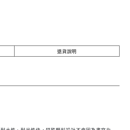
退貨說明
，耐水性、耐光性佳，特殊顏料設計不會因為書寫力