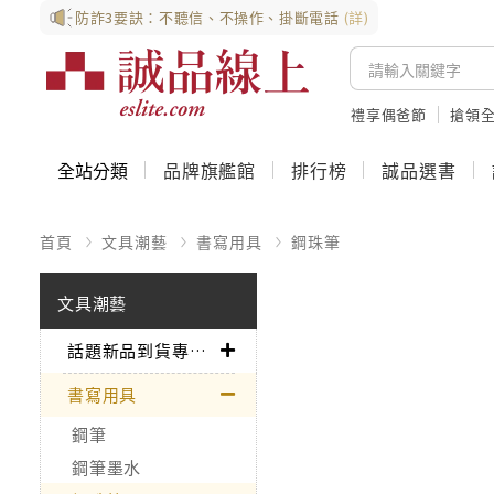
防詐3要訣：不聽信、不操作、掛斷電話
(詳)
禮享偶爸節
搶領全
全站分類
品牌旗艦館
排行榜
誠品選書
首頁
文具潮藝
書寫用具
鋼珠筆
文具潮藝
話題新品到貨專區➤
書寫用具
鋼筆
鋼筆墨水