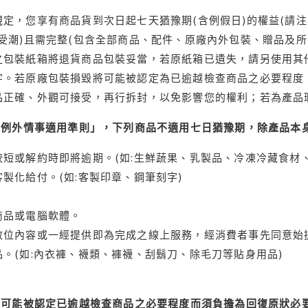
定，您享有商品貨到次日起七天猶豫期(含例假日)的權益(請
受潮)且需完整(包含全部商品、配件、原廠內外包裝、贈品及所
之包裝紙箱將退貨商品包裝妥當，若原紙箱已遺失，請另使用其
字。若原廠包裝損毀將可能被認定為已逾越檢查商品之必要程度，
品正確、外觀可接受，再行拆封，以免影響您的權利；若為產品
理例外情事適用準則」，下列商品不適用七日猶豫期，除產品本
短或解約時即將逾期。(如:生鮮蔬果、乳製品、冷凍冷藏食材、
製化給付。(如:客製印章、鋼筆刻字)
商品或電腦軟體。
位內容或一經提供即為完成之線上服務，經消費者事先同意始提
。(如:內衣褲、襪類、褲襪、刮鬍刀、除毛刀等貼身用品)
可能被認定已逾越檢查商品之必要程度而須負擔為回復原狀必要