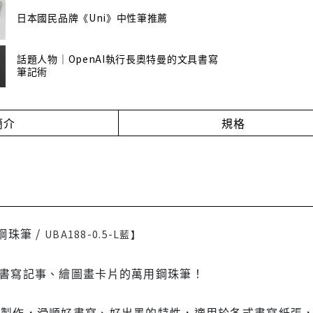
日本國民品牌《Uni》中性筆推薦
話題人物｜OpenAI執行長奧特曼的文具書寫
筆記術
簡介
規格
鋼珠筆 /
UBA188-0.5-L藍
】
書寫記事、繪圖畫卡片的萬用鋼珠筆！
製作，滑順好書寫、好出墨的特性，適用於各式書寫紙張