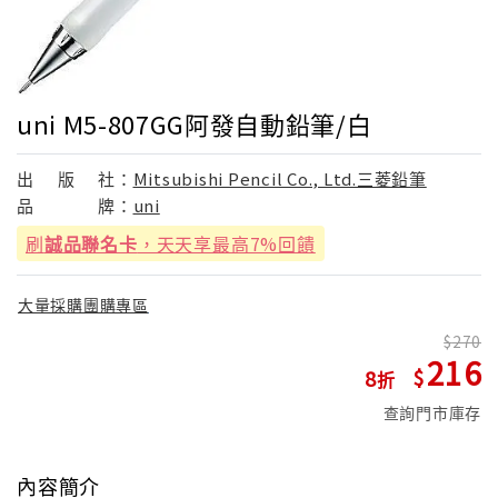
uni M5-807GG阿發自動鉛筆/白
出
版
社：
Mitsubishi Pencil Co., Ltd.三菱鉛筆
品
牌：
uni
刷
誠品聯名卡
，天天享最高7%回饋
大量採購團購專區
270
216
8
查詢門市庫存
內容簡介