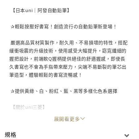
【日本uni｜阿發自動鉛筆】
✰輕鬆按壓好書寫！創造流行の自動鉛筆新登場！
嚴選高品質材質製作，耐久用、不易損壞的特性，搭配
緩衝吸震的升級技術，使用感受大幅提升，窈窕纖細的
握把設計，前端軟Q握柄提供絕佳的舒適握感，即使長
久書寫也不會為手指帶來壓力，尖端不易斷裂的筆芯出
筆造型，體驗輕鬆的書寫流暢感！
✰提供黃綠、白、粉紅、藍、黑等多樣化色系選擇
【關於uni三菱】
uni（三菱鉛筆）不斷完善和發展自身的技術，以創造
展開看更多
劃時代的產品，為全世界人們的「寫作」做出貢獻，基
於多年來在書寫工具的研究、開發、製造和銷售中積累
規格