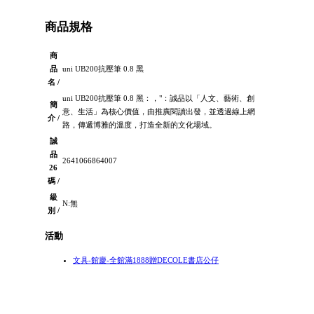
商品規格
商
品
uni UB200抗壓筆 0.8 黑
名 /
uni UB200抗壓筆 0.8 黑：，"：誠品以「人文、藝術、創
簡
意、生活」為核心價值，由推廣閱讀出發，並透過線上網
介 /
路，傳遞博雅的溫度，打造全新的文化場域。
誠
品
2641066864007
26
碼 /
級
N:無
別 /
活動
文具-館慶-全館滿1888贈DECOLE書店公仔