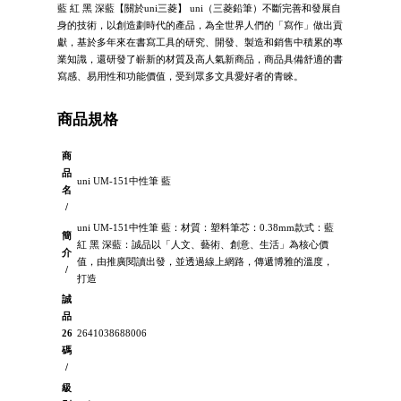
藍 紅 黑 深藍【關於uni三菱】 uni（三菱鉛筆）不斷完善和發展自
身的技術，以創造劃時代的產品，為全世界人們的「寫作」做出貢
獻，基於多年來在書寫工具的研究、開發、製造和銷售中積累的專
業知識，還研發了嶄新的材質及高人氣新商品，商品具備舒適的書
寫感、易用性和功能價值，受到眾多文具愛好者的青睞。
商品規格
商
品
uni UM-151中性筆 藍
名
/
uni UM-151中性筆 藍：材質：塑料筆芯：0.38mm款式：藍
簡
紅 黑 深藍：誠品以「人文、藝術、創意、生活」為核心價
介
值，由推廣閱讀出發，並透過線上網路，傳遞博雅的溫度，
/
打造
誠
品
26
2641038688006
碼
/
級