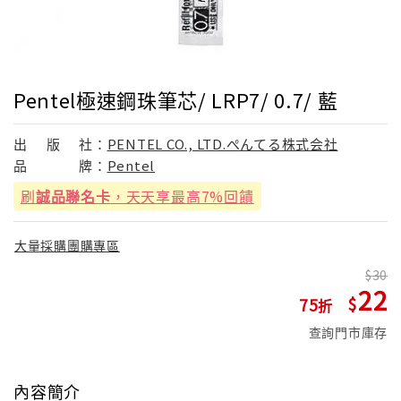
Pentel極速鋼珠筆芯/ LRP7/ 0.7/ 藍
出
版
社：
PENTEL CO., LTD.ぺんてる株式会社
品
牌：
Pentel
刷
誠品聯名卡
，天天享最高7%回饋
大量採購團購專區
30
22
75
查詢門市庫存
內容簡介