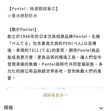
【
Pentel
｜
極速鋼珠筆芯
】
☆墨水絕對防水
【關於Pentel】
創立於1946年的日本文具經典品牌Pentel，名稱
「ぺんてる」包含書寫文具的PEN(ぺん)以及傳
達、表現的TELL(てる)的意思，期待Pentel商品
能成為更方便、更高品質的傳達工具，讓人們從中
發現表達的樂趣。Pentel與時代共同發展前進，多
元化的辦公用品熱銷世界各地，受到無數人們的喜
愛。
展開看更多
規格