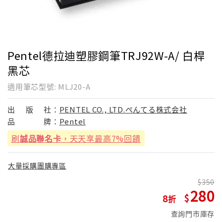
Pentel德拉迪塑膠鋼筆TRJ92W-A/ 白桿
黑芯
適用筆芯型號: MLJ20-A
出
版
社：
PENTEL CO., LTD.ぺんてる株式会社
品
牌：
Pentel
刷
誠品聯名卡
，天天享最高7%回饋
大量採購團購專區
350
280
8
查詢門市庫存