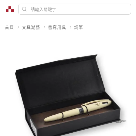
首頁
文具潮藝
書寫用具
鋼筆