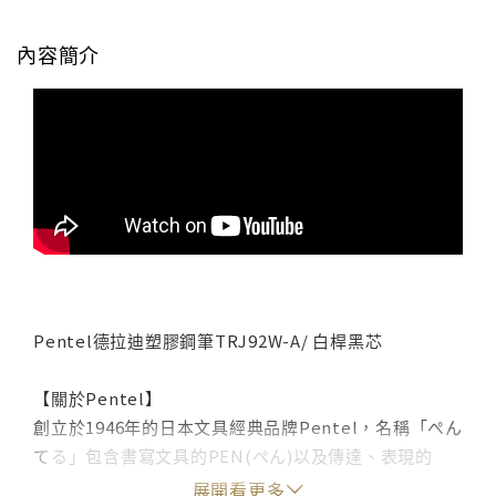
內容簡介
Pentel德拉迪塑膠鋼筆TRJ92W-A/ 白桿黑芯
【關於Pentel】
創立於1946年的日本文具經典品牌Pentel，名稱「ぺん
てる」包含書寫文具的PEN(ぺん)以及傳達、表現的
TELL(てる)的意思，期待Pentel商品能成為更方便、更
展開看更多