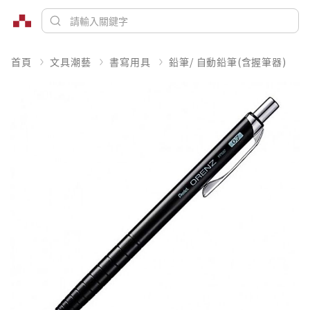
首頁
文具潮藝
書寫用具
鉛筆/ 自動鉛筆(含握筆器)