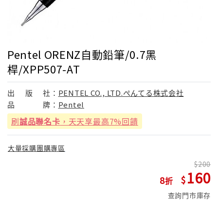
Pentel ORENZ自動鉛筆/0.7黑
桿/XPP507-AT
出
版
社：
PENTEL CO., LTD.ぺんてる株式会社
品
牌：
Pentel
刷
誠品聯名卡
，天天享最高7%回饋
大量採購團購專區
200
160
8
查詢門市庫存