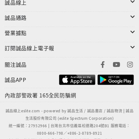
誠品線上
你可能會覺得按一次怎麼夠寫
但實際上ORENZE系列按壓一次的書寫量是一般筆
誠品通路
的 "3倍 "！
營業據點
訂閱誠品線上電子報
關注誠品
誠品APP
內政部警政署
165全民防騙網
就讓我們一起來體驗全新、劃時代的書寫感覺吧！
誠品線上eslite.com - powered by 誠品生活 / 誠品書店 / 誠品物流 | 誠品
生活股份有限公司 (eslite Spectrum Corporation)
統一編號：27952966 | 台灣台北市信義區松德路204號B1 服務電話：
0800-666-798／+886-2-8789-8921