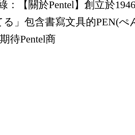
05 綠：【關於Pentel】創立於
ぺんてる」包含書寫文具的PEN(
待Pentel商