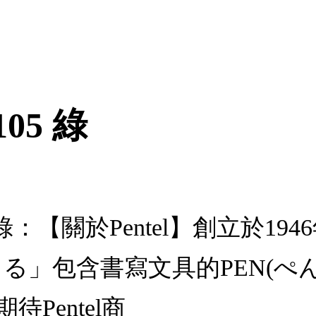
05 綠
05 綠：【關於Pentel】創立於
んてる」包含書寫文具的PEN(
待Pentel商