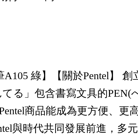
筆A105 綠】【關於Pentel】
ぺんてる」包含書寫文具的PEN
待Pentel商品能成為更方便
ntel與時代共同發展前進，