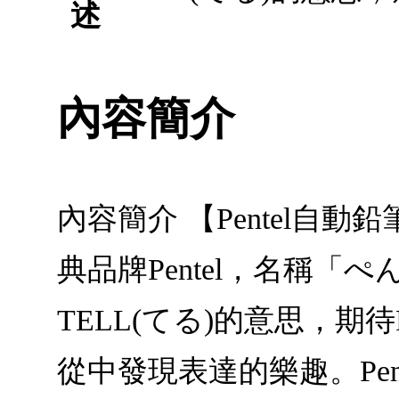
述
內容簡介
內容簡介 【Pentel自動鉛
典品牌Pentel，名稱「
TELL(てる)的意思，期
從中發現表達的樂趣。Pe