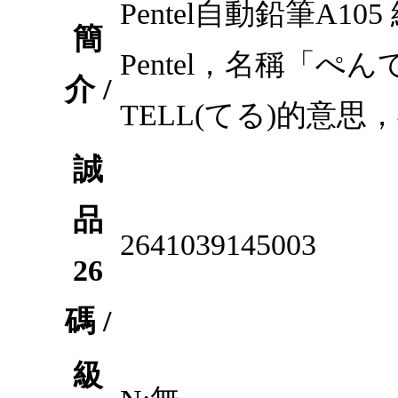
Pentel自動鉛筆A1
簡
Pentel，名稱「
介 /
TELL(てる)的意思，期
誠
品
2641039145003
26
碼 /
級