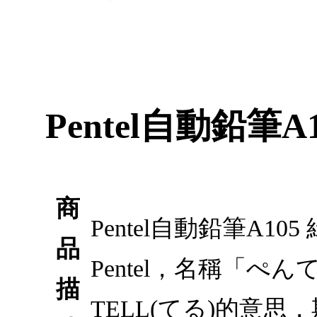
Pentel自動鉛筆A1
商
Pentel自動鉛筆A1
品
Pentel，名稱「ぺ
描
TELL(てる)的意思，期