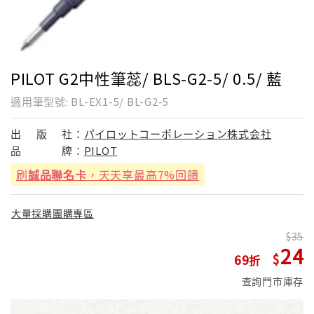
PILOT G2中性筆蕊/ BLS-G2-5/ 0.5/ 藍
適用筆型號: BL-EX1-5/ BL-G2-5
出
版
社：
パイロットコーポレーション株式会社
品
牌：
PILOT
刷
誠品聯名卡
，天天享最高7%回饋
大量採購團購專區
35
24
69
查詢門市庫存