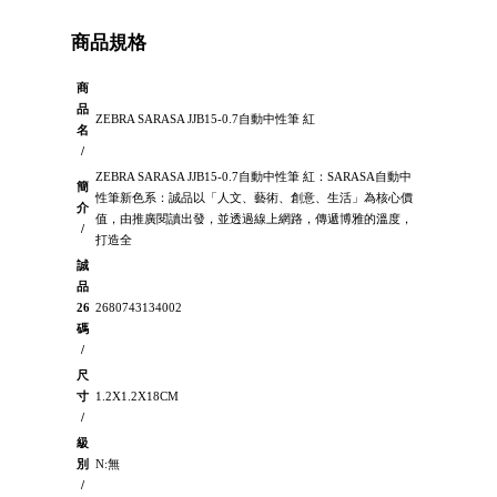
商品規格
商
品
ZEBRA SARASA JJB15-0.7自動中性筆 紅
名
/
ZEBRA SARASA JJB15-0.7自動中性筆 紅：SARASA自動中
簡
性筆新色系：誠品以「人文、藝術、創意、生活」為核心價
介
值，由推廣閱讀出發，並透過線上網路，傳遞博雅的溫度，
/
打造全
誠
品
26
2680743134002
碼
/
尺
寸
1.2X1.2X18CM
/
級
別
N:無
/