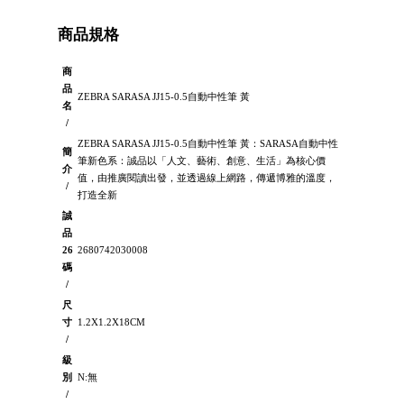
商品規格
商
品
ZEBRA SARASA JJ15-0.5自動中性筆 黃
名
/
ZEBRA SARASA JJ15-0.5自動中性筆 黃：SARASA自動中性
簡
筆新色系：誠品以「人文、藝術、創意、生活」為核心價
介
值，由推廣閱讀出發，並透過線上網路，傳遞博雅的溫度，
/
打造全新
誠
品
26
2680742030008
碼
/
尺
寸
1.2X1.2X18CM
/
級
別
N:無
/