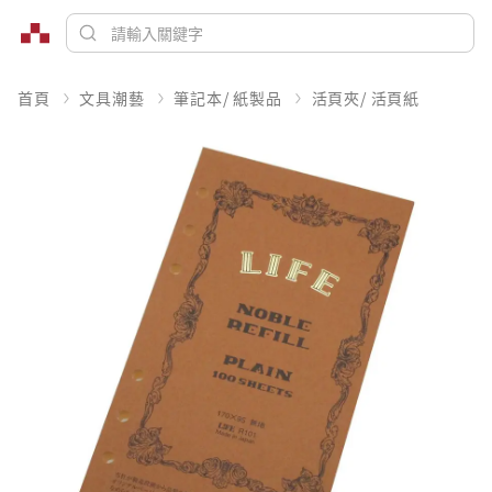
首頁
文具潮藝
筆記本/ 紙製品
活頁夾/ 活頁紙