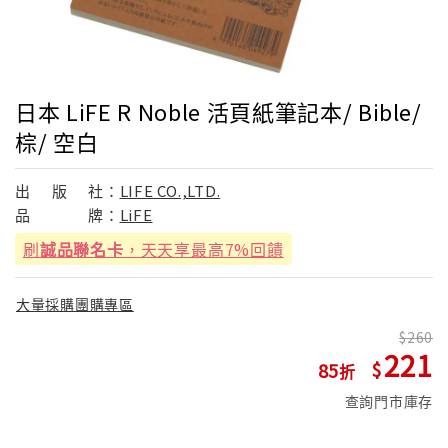
日本 LiFE R Noble 活頁紙筆記本/ Bible/
棕/ 空白
出
版
社：
LIFE CO.,LTD.
品
牌：
LiFE
刷
誠品聯名卡
，天天享最高7%回饋
大量採購團購專區
260
221
85
查詢門市庫存