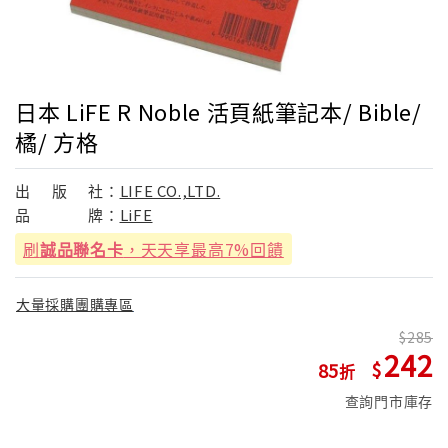
日本 LiFE R Noble 活頁紙筆記本/ Bible/
橘/ 方格
出
版
社：
LIFE CO.,LTD.
品
牌：
LiFE
刷
誠品聯名卡
，天天享最高7%回饋
大量採購團購專區
285
242
85
查詢門市庫存