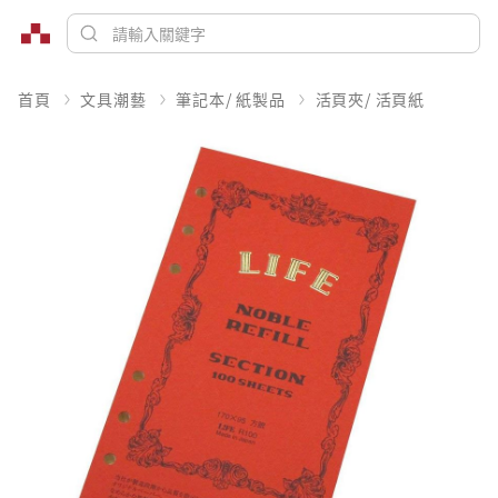
首頁
文具潮藝
筆記本/ 紙製品
活頁夾/ 活頁紙