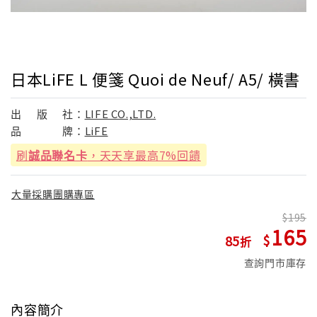
日本LiFE L 便箋 Quoi de Neuf/ A5/ 橫書
出
版
社：
LIFE CO.,LTD.
品
牌：
LiFE
刷
誠品聯名卡
，天天享最高7%回饋
大量採購團購專區
195
165
85
查詢門市庫存
內容簡介