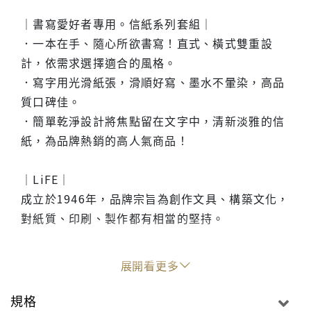
｜書寫愛好者專用。信紙系列套組｜
．一本在手、隨心所欲書寫！直式、橫式雙重設
計，依需求選擇適合的風格。
．寫字用光滑紙張，滑順好寫、墨水不暈染，高品
質口碑佳。
．簡單乾淨設計將焦點留在文字中，清新淡雅的信
紙，為品牌熱銷的高人氣商品！
｜LiFE｜
成立於1946年，品牌宗旨為創作文具、構築文化，
對紙質、印刷、製作都有相當的堅持。
品牌認為文具是活的，所有的製程都由職人高標準
展開看更多
對待，例如印刷時特別使用能讓文字清楚呈現的特
別色，製本也是由職人一冊一冊用心製作。紙張不
規格