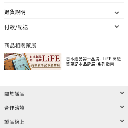
僅是易書寫即可，顏色不過於亮白、使用時不感到
刺眼，每個細節都仔細思考注意。
退貨說明
商品名稱：信紙
付款/配送
商品尺寸：14.8 X 21 X 0 cm
材質：紙
商品相關策展
日本紙品第一品牌- LiFE 高紙
質筆記本品牌展-系列指南
關於誠品
合作洽談
誠品線上