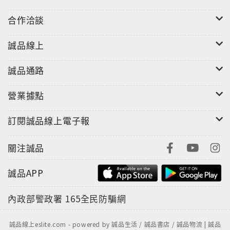
｜你好臺灣Li-Ho Taiwan｜
合作洽談
由一群深愛這片土地的熱血專業團隊，來自各個不
同領域的年輕人，以無比熱情為臺灣傾力付出，挑
誠品線上
選出具代表性的美麗風景照，製成藝術品等級的明
信片，希望藉由這個方式，呈現最真實的臺灣味，
誠品通路
並期望能在世界各個角落被看到、聽到、知道！
當只因我們曾為此深深感動，於是我們承諾會一直
營業據點
用心記錄下去。當你感受臺灣的迷人，當你深深為
訂閱誠品線上電子報
臺灣而感動，請容我們自信的再說一聲：「你好Li-
Ho，歡迎來臺灣。也希望你和我們一樣愛臺灣！」
關注誠品
誠品APP
內政部警政署
165全民防騙網
誠品線上eslite.com - powered by 誠品生活 / 誠品書店 / 誠品物流 | 誠品