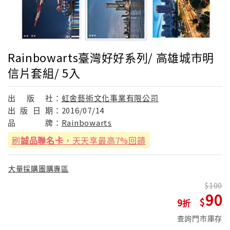
Rainbowarts臺灣好好系列/ 高雄城市明
信片套組/ 5入
出
版
社：
虹舍藝術文化事業有限公司
出
版
日
期：
2016/07/14
品
牌：
Rainbowarts
刷
誠品聯名卡
，天天享最高7%回饋
大量採購團購專區
100
90
9
查詢門市庫存