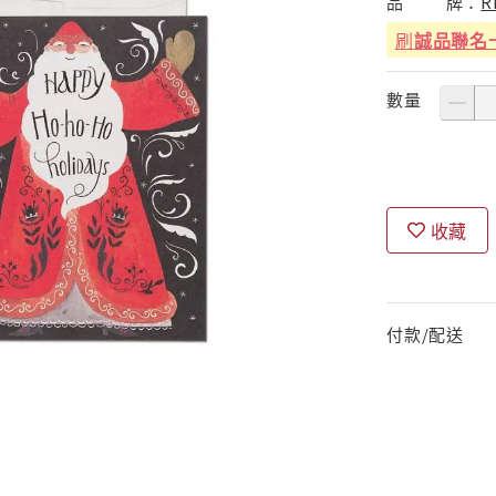
品
牌：
R
刷
誠品聯名
數量
收藏
付款/配送