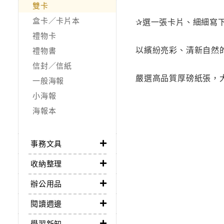
雙卡
盒卡／卡片本
✰選一張卡片、細細寫
禮物卡
以繽紛亮彩、清新自然
禮物書
信封／信紙
嚴選高品質厚磅紙張，
一般海報
小海報
海報本
事務文具
收納整理
辦公用品
閱讀週邊
學習新知