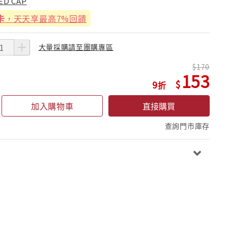
ED CAP
卡
，天天享最高7%回饋
大量採購請至團購專區
170
153
9
加入購物車
直接購買
查詢門市庫存