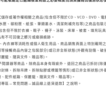
儲存或著作權相關之商品(包含但不限於CD、VCD、DVD、電
水匣、碳粉匣、紙張、筆類墨水、清潔劑補充包等)之商品包裝已
(包含但不限於衣褲、鞋子、襪子、泳裝、床單、被套、填充玩具
品有不可回復之髒污或磨損痕跡。
品、內衣褲等消耗性或個人衛生用品、商品銷售頁面上特別載明之
等接觸商品內容之包裝部分)或已非全新狀態(外觀有刮傷、破
保麗龍、隨貨文件、贈品等)。
電子閱讀器等商品，除商品本身有瑕疵外，退回之商品已拆封(除
封條、拆除吊牌、拆除貼膠或標籤等情形)或已非全新狀態(外
袋、配件紙箱、保麗龍、隨貨文件、贈品等)。
服專區→常見問題→誠品線上退貨退款】之說明。