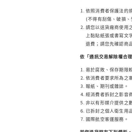
依照消費者保護法的規
(不得有刮傷、破損、
請您以送貨廠商使用
上黏貼紙張或書寫文
退費；請您先確認商
依「通訊交易解除權合
易於腐敗、保存期限較
依消費者要求所為之客
報紙、期刊或雜誌。
經消費者拆封之影音
非以有形媒介提供之數
已拆封之個人衛生用品
國際航空客運服務。
若您退貨時有下列情形，