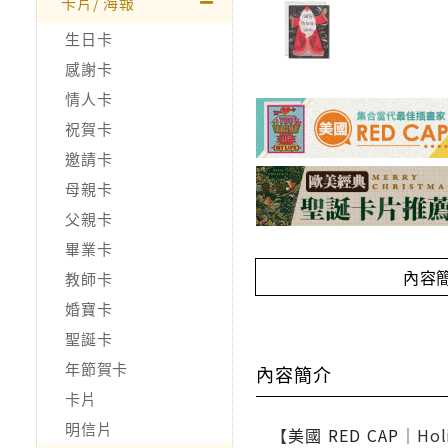
卡片/ 海報
生日卡
感謝卡
情人卡
祝賀卡
邀請卡
母親卡
父親卡
畢業卡
內容
教師卡
婚寶卡
聖誕卡
年節賀卡
內容簡介
卡片
明信片
【
美國 RED CAP｜
Hol