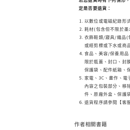
定是否要退貨：
以數位或電磁紀錄形式
耗材(包含但不限於墨
衣飾鞋類/寢具/織品
或經剪標或下水或商
食品、美容/保養用
限於瓶蓋、封口、封膜
保護袋、配件紙箱、
家電、3C、畫作、
內容之包裝部分、移除
件、原廠外盒、保護
退貨程序請參閱【客
作者相關書籍