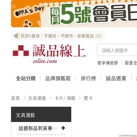
防詐3要訣：不聽信、不操作、掛斷電話
(詳)
禮享偶爸節
圖書全
全站分類
品牌旗艦館
排行榜
誠品選書
首頁
文具潮藝
卡片/ 海報
雙卡
文具潮藝
話題新品到貨專區➤