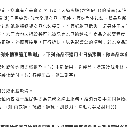
定，您享有商品貨到次日起七天猶豫期(含例假日)的權益(請
受潮)且需完整(包含全部商品、配件、原廠內外包裝、贈品及所
之包裝紙箱將退貨商品包裝妥當，若原紙箱已遺失，請另使用其
字。若原廠包裝損毀將可能被認定為已逾越檢查商品之必要程度，
品正確、外觀可接受，再行拆封，以免影響您的權利；若為產品
理例外情事適用準則」，下列商品不適用七日猶豫期，除產品本
短或解約時即將逾期。(如:生鮮蔬果、乳製品、冷凍冷藏食材、
製化給付。(如:客製印章、鋼筆刻字)
商品或電腦軟體。
位內容或一經提供即為完成之線上服務，經消費者事先同意始提
。(如:內衣褲、襪類、褲襪、刮鬍刀、除毛刀等貼身用品)
可能被認定已逾越檢查商品之必要程度而須負擔為回復原狀必要