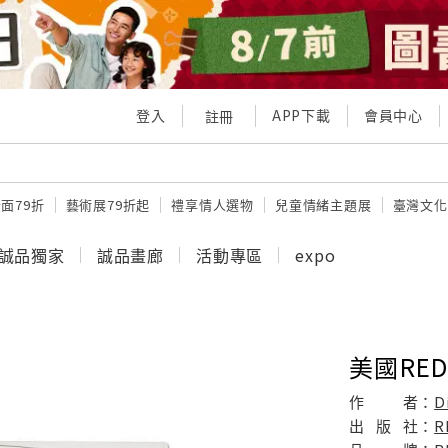
登入
APP下載
會員中心
註冊
面79折
藝術展79折起
禮享情人選物
兒童情緒主題展
臺灣文化
誠品獨家
誠品畫廊
活動專區
expo
美國RED 
作
者：
D
出
版
社：
R