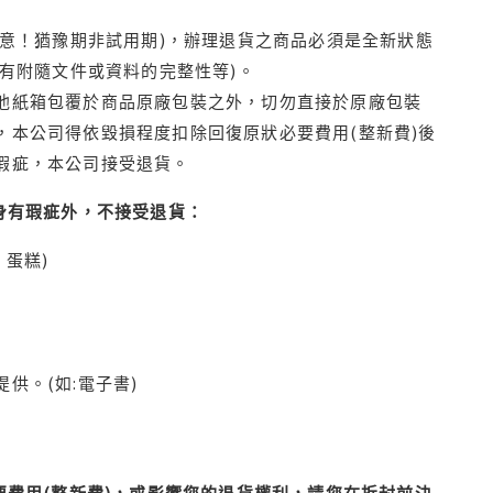
注意！猶豫期非試用期)，辦理退貨之商品必須是全新狀態
有附隨文件或資料的完整性等)。
他紙箱包覆於商品原廠包裝之外，切勿直接於原廠包裝
本公司得依毀損程度扣除回復原狀必要費用(整新費)後
瑕疵，本公司接受退貨。
身有瑕疵外，不接受退貨：
蛋糕)
供。(如:電子書)
費用(整新費)，或影響您的退貨權利，請您在拆封前決