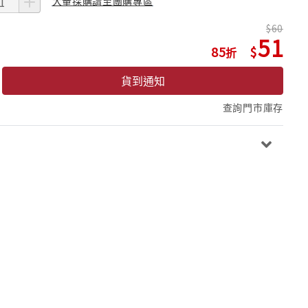
大量採購請至團購專區
60
51
85
貨到通知
查詢門市庫存