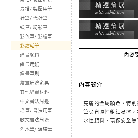
素描/ 製圖用筆
針筆/ 代針筆
蠟筆/ 粉彩筆
彩色筆/ 彩繪筆
彩繪毛筆
內容
繪畫顏料
繪畫用紙
繪畫筆刷
繪畫周邊道具
內容簡介
其他繪畫材料
中文書法周邊
亮麗的金屬顏色，特別
毛筆/ 書法用筆
筆尖有彈性粗細易控，
歐文書法周邊
水性顏料，環保安全無
沾水筆/ 玻璃筆