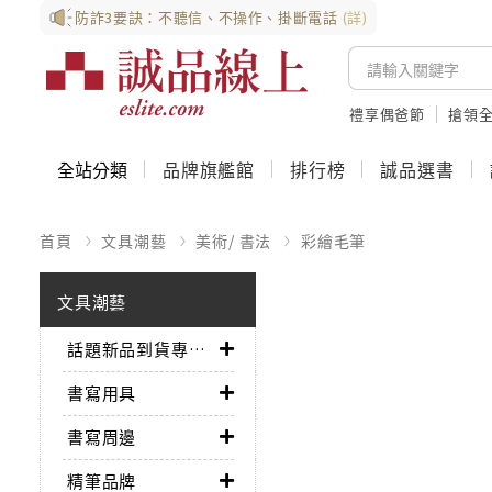
防詐3要訣：不聽信、不操作、掛斷電話
(詳)
禮享偶爸節
搶領全
全站分類
品牌旗艦館
排行榜
誠品選書
首頁
文具潮藝
美術/ 書法
彩繪毛筆
文具潮藝
話題新品到貨專區➤
書寫用具
書寫周邊
精筆品牌