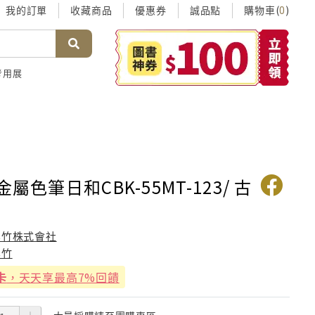
我的訂單
收藏商品
優惠券
誠品點
購物車(
)
0
考用展
金屬色筆日和CBK-55MT-123/ 古
吳竹株式會社
吳竹
卡
，天天享最高7%回饋