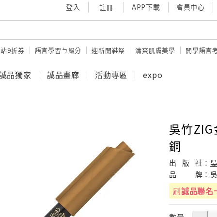
登入
APP下載
會員中心
註冊
站9折券
語言學習ㄅ級分
迎新開鞋祭
清爽肌膚美學
開學語言
誠品獨家
誠品畫廊
活動專區
expo
吳竹ZIG
銅
出
版
社：
品
牌：
刷
誠品聯名
數量