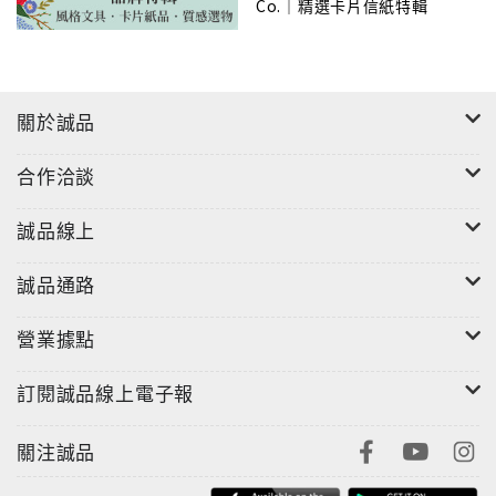
Co.｜精選卡片信紙特輯
Rifle Paper Co. 相信，美感存在於日常細節之中。透過
大膽色彩、復古插畫與高品質製作，品牌希望為生活帶
來溫暖與喜悅。即使走向國際，Rifle Paper Co. 依然保
有小型團隊的創業精神，專注於創作值得被珍惜、也能
關於誠品
長久陪伴生活的美好事物。
合作洽談
誠品線上
誠品通路
營業據點
訂閱誠品線上電子報
關注誠品