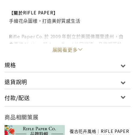
【關於RIFLE PAPER】
手繪花朵圖樣，打造美好質感生活
Rifle Paper Co. 於 2009 年創立於美國佛羅里達州，由
夫妻檔 Nathan 與 Anna Bond 共同打造。品牌起源於
展開看更多
Anna 對藝術與文具的深厚熱愛——自小喜歡繪畫、寫信
與收集紙品的她，將花朵作為最具代表性的創作語彙，
規格
並堅持至今每一幅圖樣皆由她親手繪製與設計，成為
Rifle Paper Co. 最經典的標誌。
退貨說明
最初，品牌以風格鮮明的文具、賀卡與邀請卡起家，逐
付款/配送
步拓展為涵蓋家居裝飾、禮品、鞋履與生活用品的完整
生活風格品牌，不定時與 LeSportsac、Keds、
Target 等知名品牌合作所推出的聯名商品也深受全球消
商品相關策展
費者喜愛。
復古花卉風格｜RIFLE PAPER