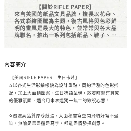
【關於RIFLE PAPER】
來自美國的紙品文具品牌，擅長以花朵、
各式彩繪圖騰為主題，復古風格與色彩鮮
明的畫風是最大的特色，並常常與各大品
牌聯名，推出一系列包括紙品、鞋子、杯
碗等商品，後續更推出多元的家居用品系
列，是廣受全球歡迎的自然系插畫品牌。
內容簡介
【美國RIFLE PAPER｜生日卡片】
✰以各式生活彩繪樣貌為設計重點，簡約活潑的色彩搭
配，加上大面積圖案、生日標語呈現，散發時髦有質感
的優雅氛圍，適合用來表達獨一無二的歡祝心意！
✰嚴選高品質厚磅紙張，大面積書寫空間滑順好寫不暈
染，無論是畫畫還是寫字，都能盡情發揮創意。