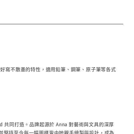
好寫不散墨的特性，適用鉛筆、鋼筆、原子筆等各式
a Bond 共同打造。品牌起源於 Anna 對藝術與文具的深厚
並堅持至今每一幅圖樣皆由她親手繪製與設計，成為