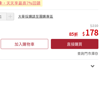
卡
，天天享最高7%回饋
大量採購請至團購專區
210
178
85
加入購物車
直接購買
查詢門市庫存