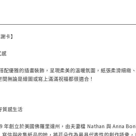
 感謝卡】
式感
搭配優雅的插畫裝飾，呈現柔美的溫暖氛圍，紙張柔滑細緻、
空間無論是繪圖或寫上滿滿祝福都很適合！
好質感生活
. 於 2009 年創立於美國佛羅里達州，由夫妻檔 Nathan 與 Ann
、寫信與收集紙品的她，將花朵作為最具代表性的創作語彙，