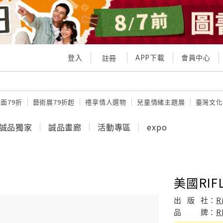
登入
APP下載
會員中心
註冊
面79折
藝術展79折起
禮享情人選物
兒童情緒主題展
臺灣文化
誠品獨家
誠品畫廊
活動專區
expo
美國RIFL
出
版
社：
R
品
牌：
R