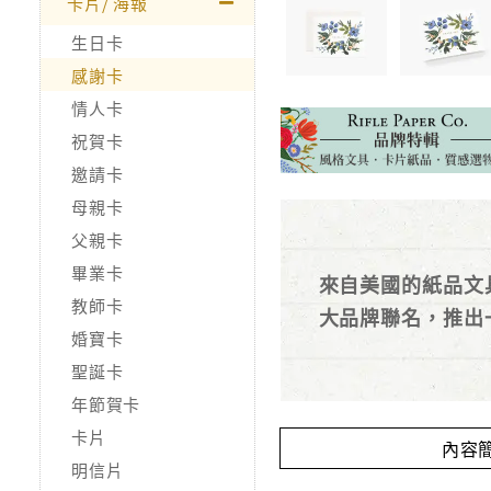
卡片/ 海報
生日卡
感謝卡
情人卡
祝賀卡
邀請卡
母親卡
父親卡
畢業卡
來自美國的紙品文
教師卡
大品牌聯名，推出
婚寶卡
聖誕卡
年節賀卡
卡片
內容
明信片