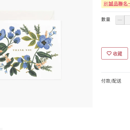
刷
誠品聯名
數量
收藏
付款/配送