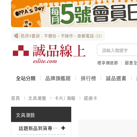
防詐3要訣：不聽信、不操作、掛斷電話
(詳)
禮享偶爸節
圖書全
全站分類
品牌旗艦館
排行榜
誠品選書
首頁
文具潮藝
卡片/ 海報
感謝卡
文具潮藝
話題新品到貨專區➤