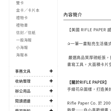
雙卡
盒卡／卡片本
內容簡介
禮物卡
禮物書
【美國 RIFLE PAPER
信封／信紙
一般海報
✰一筆一畫點亮生活儀
小海報
海報本
嚴選高品質厚磅紙張，
書寫工具，大面積卡片
事務文具
收納整理
【關於RIFLE PAPER】
手繪花朵圖樣，打造美
辦公用品
閱讀週邊
Rifle Paper Co
熱愛——自小喜歡繪畫
學習新知