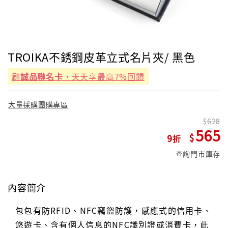
TROIKA不銹鋼皮革立式名片夾/ 黑色
刷
誠品聯名卡
，天天享最高7%回饋
大量採購團購專區
628
565
9
查詢門市庫存
內容簡介
包包有防RFID、NFC竊盜防護，感應式的信用卡、
悠遊卡、含有個人信息的NFC識別證或消費卡，此