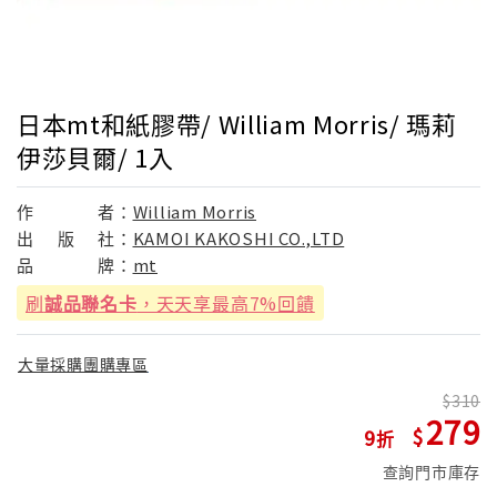
日本mt和紙膠帶/ William Morris/ 瑪莉
伊莎貝爾/ 1入
作
者：
William Morris
出
版
社：
KAMOI KAKOSHI CO.,LTD
品
牌：
mt
刷
誠品聯名卡
，天天享最高7%回饋
大量採購團購專區
310
279
9
查詢門市庫存