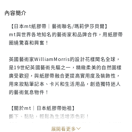
內容簡介
【日本mt紙膠帶｜藝術聯名/瑪莉伊莎貝爾】
mt與世界各地知名的藝術家和品牌合作，用紙膠帶
圈繞驚喜和興奮！
英國藝術家WilliamMorris的設計花樣聞名全球，
是19世紀英國藝術先驅之一，精緻柔美的自然圖樣
廣受歡迎，與紙膠帶融合更提高實用度及裝飾性，
用來妝點筆記本、卡片和生活用品，創造獨特迷人
的藝術氣息物件！
【關於mt｜日本紙膠帶始祖】
撕下、黏貼，輕鬆為生活增添色彩！
創立1923年，以深厚的膠黏技術結合日本原產美紋
展開看更多