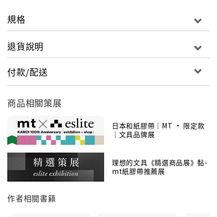
紙，創造出綺麗的紙膠帶世界！
輕薄堅韌、黏著度佳，高達1000種以上的豐富花
規格
色，廣受大人小孩喜愛，mt讓使用者變身創作者，
從裝飾文具、禮物包裝到空間佈置，動動手就能創
退貨說明
造繽紛世界，mt商品在全球各地掀起熱潮，帶來無
窮樂趣和驚喜！
付款/配送
商品相關策展
日本和紙膠帶｜MT • 限定款
｜文具品牌展
理想的文具《精選商品展》黏-
mt紙膠帶推薦展
作者相關書籍