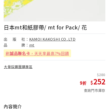
日本mt和紙膠帶/ mt for Pack/ 花
出
版
社：
KAMOI KAKOSHI CO.,LTD
品
牌：
mt
刷
誠品聯名卡
，天天享最高7%回饋
大量採購團購專區
280
252
9
查詢門市庫存
內容簡介