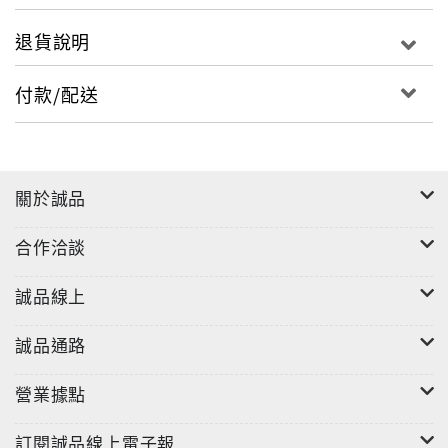
商品規格
退貨說明
名稱：和紙膠帶
尺寸：4.5 X 1500 X 0 cm
付款/配送
材質：和紙/丙烯酸黏合劑
關於誠品
合作洽談
誠品線上
誠品通路
營業據點
訂閱誠品線上電子報