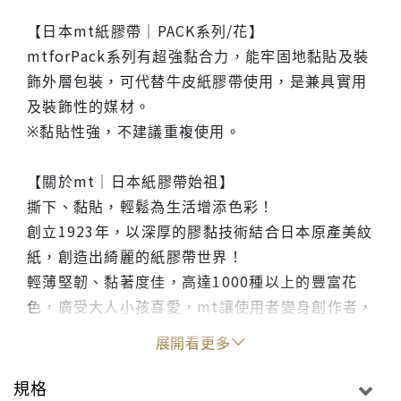
【日本mt紙膠帶｜PACK系列/花】
mtforPack系列有超強黏合力，能牢固地黏貼及裝
飾外層包裝，可代替牛皮紙膠帶使用，是兼具實用
及裝飾性的媒材。
※黏貼性強，不建議重複使用。
【關於mt｜日本紙膠帶始祖】
撕下、黏貼，輕鬆為生活增添色彩！
創立1923年，以深厚的膠黏技術結合日本原產美紋
紙，創造出綺麗的紙膠帶世界！
輕薄堅韌、黏著度佳，高達1000種以上的豐富花
色，廣受大人小孩喜愛，mt讓使用者變身創作者，
從裝飾文具、禮物包裝到空間佈置，動動手就能創
展開看更多
造繽紛世界，mt商品在全球各地掀起熱潮，帶來無
窮樂趣和驚喜！
規格