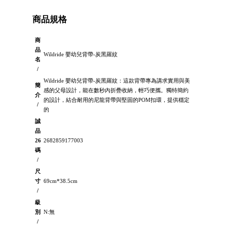
商品規格
商
品
Wildride 嬰幼兒背帶-炭黑羅紋
名
/
Wildride 嬰幼兒背帶-炭黑羅紋：這款背帶專為講求實用與美
簡
感的父母設計，能在數秒內折疊收納，輕巧便攜。獨特簡約
介
的設計，結合耐用的尼龍背帶與堅固的POM扣環，提供穩定
/
的
誠
品
26
2682859177003
碼
/
尺
寸
69cm*38.5cm
/
級
別
N:無
/