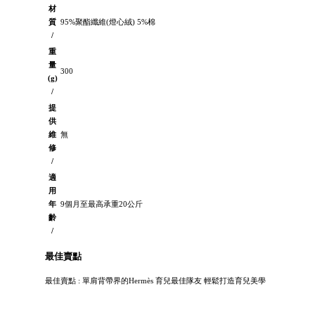
材
質
95%聚酯纖維(燈心絨) 5%棉
/
重
量
300
(g)
/
提
供
維
無
修
/
適
用
年
9個月至最高承重20公斤
齡
/
最佳賣點
最佳賣點 : 單肩背帶界的Hermès 育兒最佳隊友 輕鬆打造育兒美學