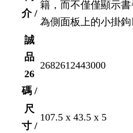
籍，而不僅僅顯示書
介 /
為側面板上的小掛鉤
誠
品
2682612443000
26
碼 /
尺
107.5 x 43.5 x 5
寸 /