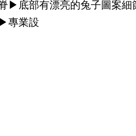
脊▶底部有漂亮的兔子圖案細
▶專業設