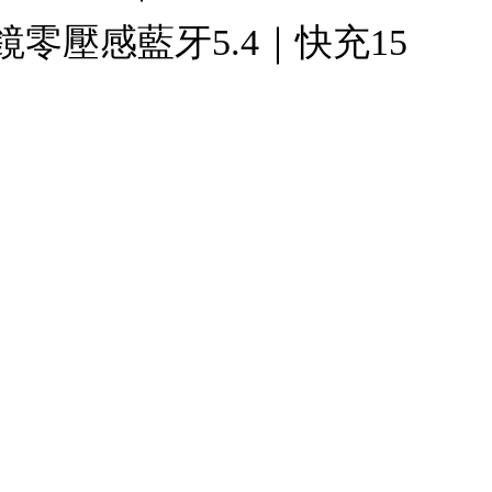
零壓感藍牙5.4｜快充15