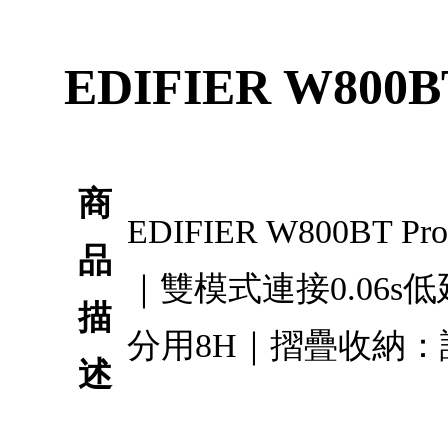
EDIFIER W8
商
EDIFIER W800
品
｜雙模式連接0.06s
描
分用8H｜摺疊收納：
述