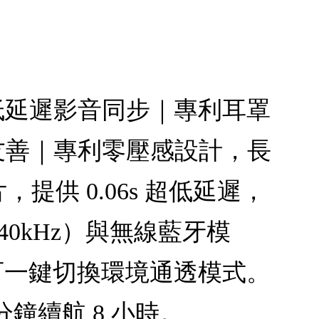
6s低延遲影音同步｜專利耳罩
鏡友善｜專利零壓感設計，長
提供 0.06s 超低延遲，
40kHz）與無線藍牙模
可一鍵切換環境通透模式。
分鐘續航 8 小時。