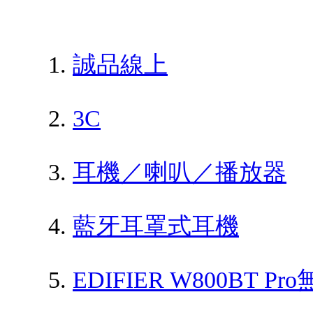
誠品線上
3C
耳機／喇叭／播放器
藍牙耳罩式耳機
EDIFIER W800BT