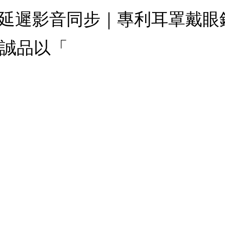
s低延遲影音同步｜專利耳罩戴眼鏡
：誠品以「