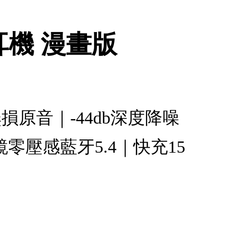
罩耳機 漫畫版
：無損原音｜-44db深度降噪
零壓感藍牙5.4｜快充15