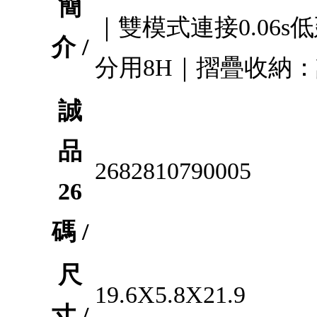
簡
｜雙模式連接0.06
介 /
分用8H｜摺疊收納
誠
品
2682810790005
26
碼 /
尺
19.6X5.8X21.9
寸 /