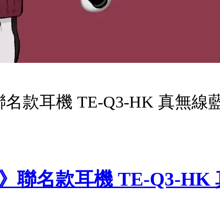
》聯名款耳機 TE-Q3-HK 真
!!》聯名款耳機 TE-Q3-