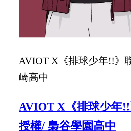
AVIOT X《排球少年!!
崎高中
AVIOT X《排球少年
授權/ 梟谷學園高中