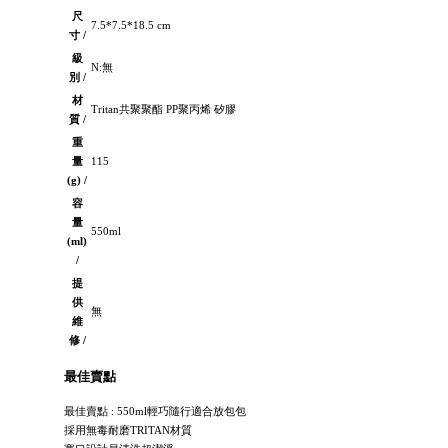
尺
7.5*7.5*18.5 cm
寸 /
級
N:無
別 /
材
Tritan共聚聚酯 PP聚丙烯 矽膠
質 /
重
量
115
(g) /
容
量
550ml
(ml)
/
提
供
無
維
修 /
最佳賣點
最佳賣點 : 550ml輕巧隨行適合放包包
採用無毒耐磨TRITAN材質