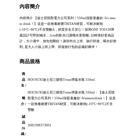
內容簡介
內容簡介 【迪士尼怪獸電力公司系列！550ml深藍童趣款~It's time
to drink！】這是一款無毒耐磨TRITAN材質，可耐冰耐熱
(-10°C~90°C)不含雙酚A，材質安全又安心！採用ONE TOUCH彈
蓋設計可即刻補水，2cm的飲水口讓喝水更順暢; 以輕便好拿為設
計，大小適中，放包包剛好！讓你外出上班、旅行郊遊，喝水好便
利; 是大人小孩上班上學、郊遊旅行包的必備好夥伴！
商品規格
商
品
HOUSUXI迪士尼三眼怪Tritan彈蓋水瓶 550ml
名 /
HOUSUXI迪士尼三眼怪Tritan彈蓋水瓶 550ml：【迪士尼怪
簡
獸電力公司系列！550ml深藍童趣款~It'stimetodrink！】這是
介 /
一款無毒耐磨TRITAN材質，可耐冰耐熱(-10°C~90°C)不含
雙酚
誠
品
2682598373001
26
碼 /