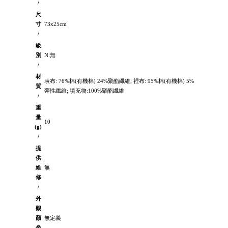
/
尺
寸
73x25cm
/
級
別
N:無
/
材
表布: 76%棉(有機棉) 24%聚酯纖維; 裡布: 95%棉(有機棉) 5%
質
彈性纖維; 填充物:100%聚酯纖維
/
重
量
10
(g)
/
提
供
維
無
修
/
外
觀
顏
無定義
色